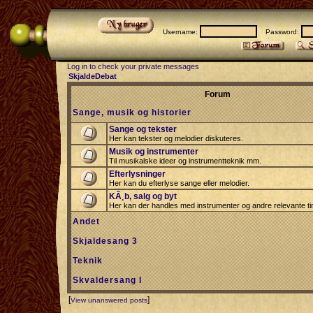
Username:
Password:
Log in to check your private messages
SkjaldeDebat
Forum
Sange, musik og historier
Sange og tekster
Her kan tekster og melodier diskuteres.
Musik og instrumenter
Til musikalske ideer og instrumentteknik mm.
Efterlysninger
Her kan du efterlyse sange eller melodier.
KÃ¸b, salg og byt
Her kan der handles med instrumenter og andre relevante tin
Andet
Skjaldesang 3
Teknik
Skvaldersang I
[
]
View unanswered posts