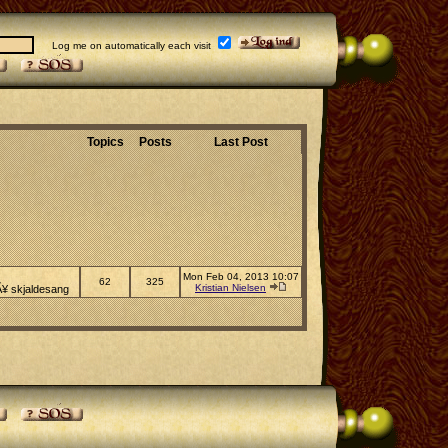
Log me on automatically each visit
Topics
Posts
Last Post
Mon Feb 04, 2013 10:07
62
325
Kristian Nielsen
pÃ¥ skjaldesang