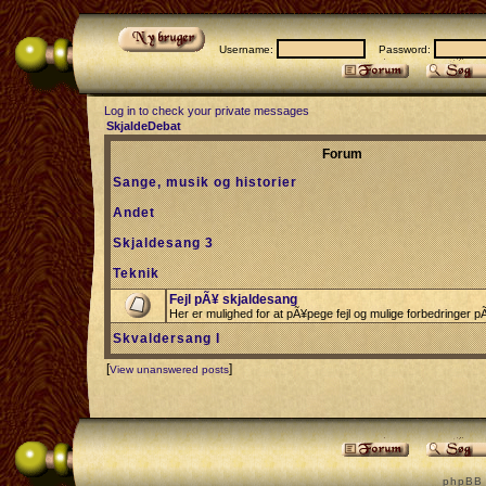
Username:
Password:
Log in to check your private messages
SkjaldeDebat
Forum
Sange, musik og historier
Andet
Skjaldesang 3
Teknik
Fejl pÃ¥ skjaldesang
Her er mulighed for at pÃ¥pege fejl og mulige forbedringer 
Skvaldersang I
[
]
View unanswered posts
p h p B B