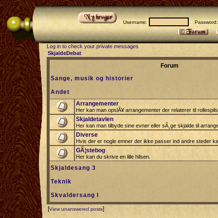
Username:
Password
Log in to check your private messages
SkjaldeDebat
Forum
Sange, musik og historier
Andet
Arrangementer
Her kan man opslÃ¥ arrangementer der relaterer til rollespil
Skjaldetavlen
Her kan man tilbyde sine evner eller sÃ¸ge skjalde til arrang
Diverse
Hvis der er nogle emner der ikke passer ind andre steder ka
GÃ¦stebog
Her kan du skrive en lille hilsen.
Skjaldesang 3
Teknik
Skvaldersang I
[
]
View unanswered posts