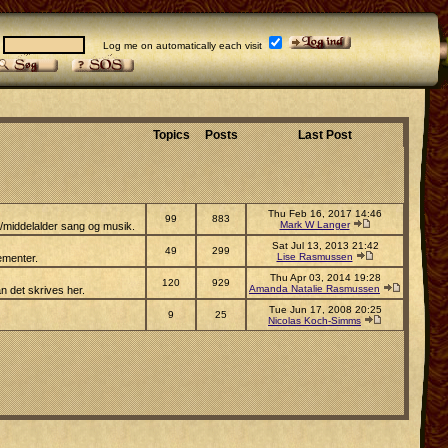
:
Log me on automatically each visit
Topics
Posts
Last Post
Thu Feb 16, 2017 14:46
99
883
Mark W Langer
s/middelalder sang og musik.
Sat Jul 13, 2013 21:42
49
299
Lise Rasmussen
ementer.
Thu Apr 03, 2014 19:28
120
929
Amanda Natalie Rasmussen
n det skrives her.
Tue Jun 17, 2008 20:25
9
25
Nicolas Koch-Simms