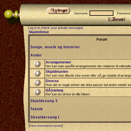
Username:
Password
Log in to check your private messages
SkjaldeDebat
Forum
Sange, musik og historier
Andet
Arrangementer
Her kan man opslÃ¥ arrangementer der relaterer til rollespil
Skjaldetavlen
Her kan man tilbyde sine evner eller sÃ¸ge skjalde til arrang
Diverse
Hvis der er nogle emner der ikke passer ind andre steder ka
GÃ¦stebog
Her kan du skrive en lille hilsen.
Skjaldesang 3
Teknik
Skvaldersang I
[
]
View unanswered posts