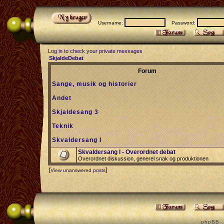
Username:
Password:
Log in to check your private messages
SkjaldeDebat
Forum
Sange, musik og historier
Andet
Skjaldesang 3
Teknik
Skvaldersang I
Skvaldersang I - Overordnet debat
Overordnet diskussion, generel snak og produktionen
[
]
View unanswered posts
p h p B B