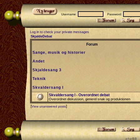
Username:
Password:
Log in to check your private messages
SkjaldeDebat
Forum
Sange, musik og historier
Andet
Skjaldesang 3
Teknik
Skvaldersang I
Skvaldersang I - Overordnet debat
Overordnet diskussion, generel snak og produktionen
[
]
View unanswered posts
p h p B B