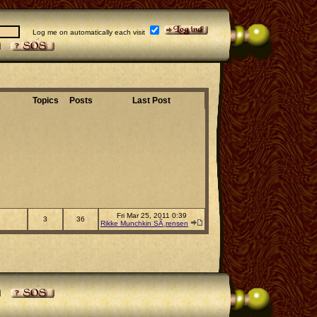
Log me on automatically each visit
Topics
Posts
Last Post
Fri Mar 25, 2011 0:39
3
36
Rikke Munchkin SÃ¸rensen