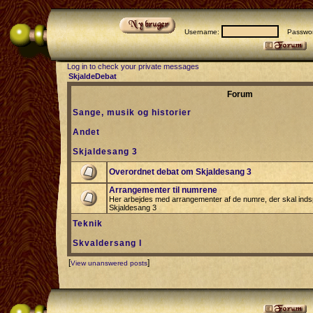
Username:
Passwor
Log in to check your private messages
SkjaldeDebat
Forum
Sange, musik og historier
Andet
Skjaldesang 3
Overordnet debat om Skjaldesang 3
Arrangementer til numrene
Her arbejdes med arrangementer af de numre, der skal indspi
Skjaldesang 3
Teknik
Skvaldersang I
[
]
View unanswered posts