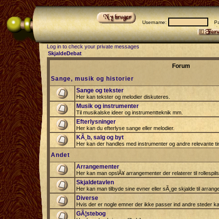
Username:
Pas
Log in to check your private messages
SkjaldeDebat
Forum
Sange, musik og historier
Sange og tekster
Her kan tekster og melodier diskuteres.
Musik og instrumenter
Til musikalske ideer og instrumentteknik mm.
Efterlysninger
Her kan du efterlyse sange eller melodier.
KÃ¸b, salg og byt
Her kan der handles med instrumenter og andre relevante tin
Andet
Arrangementer
Her kan man opslÃ¥ arrangementer der relaterer til rollespil
Skjaldetavlen
Her kan man tilbyde sine evner eller sÃ¸ge skjalde til arrang
Diverse
Hvis der er nogle emner der ikke passer ind andre steder ka
GÃ¦stebog