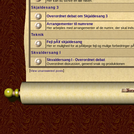
Her kan du skrive en lille hilsen.
Skjaldesang 3
Overordnet debat om Skjaldesang 3
Arrangementer til numrene
Her arbejdes med arrangementer af de numre, der skal indsp
Teknik
Fejl pÃ¥ skjaldesang
Her er mulighed for at pÃ¥pege fejl og mulige forbedringer 
Skvaldersang I
Skvaldersang I - Overordnet debat
Overordnet diskussion, generel snak og produktionen
[
]
View unanswered posts