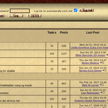
sword:
Log me on automatically each visit
Topics
Posts
Last Post
Wed Jul 31, 2013 19:11
76
536
Liselle Angelique Evers Krog Aww
Sun Oct 20, 2013 3:36
104
1107
Rikke Munchkin SÃ¸rensen
Thu Jan 09, 2014 14:47
79
487
Morten Musicus
Sun Jun 22, 2014 12:53
70
526
Nicolas Koch-Simms
g for skjalde
Thu Feb 16, 2017 14:46
99
883
Mark W Langer
s/middelalder sang og musik.
Sat Jul 13, 2013 21:42
49
299
Lise Rasmussen
ementer.
Thu Apr 03, 2014 19:28
120
929
Amanda Natalie Rasmussen
n det skrives her.
Tue Jun 17, 2008 20:25
9
25