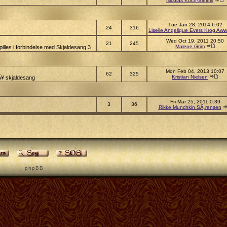
Nicolas Koch-Simms
Tue Jan 28, 2014 6:02
24
316
Liselle Angelique Evers Krog Aww
Wed Oct 19, 2011 20:50
21
245
Malene Grim
illes i forbindelse med Skjaldesang 3
Mon Feb 04, 2013 10:07
62
325
Kristian Nielsen
pÃ¥ skjaldesang
Fri Mar 25, 2011 0:39
3
36
Rikke Munchkin SÃ¸rensen
p h p B B