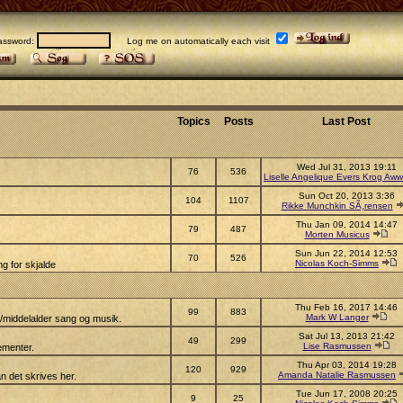
sword:
Log me on automatically each visit
Topics
Posts
Last Post
Wed Jul 31, 2013 19:11
76
536
Liselle Angelique Evers Krog Aww
Sun Oct 20, 2013 3:36
104
1107
Rikke Munchkin SÃ¸rensen
Thu Jan 09, 2014 14:47
79
487
Morten Musicus
Sun Jun 22, 2014 12:53
70
526
Nicolas Koch-Simms
g for skjalde
Thu Feb 16, 2017 14:46
99
883
Mark W Langer
s/middelalder sang og musik.
Sat Jul 13, 2013 21:42
49
299
Lise Rasmussen
ementer.
Thu Apr 03, 2014 19:28
120
929
Amanda Natalie Rasmussen
n det skrives her.
Tue Jun 17, 2008 20:25
9
25