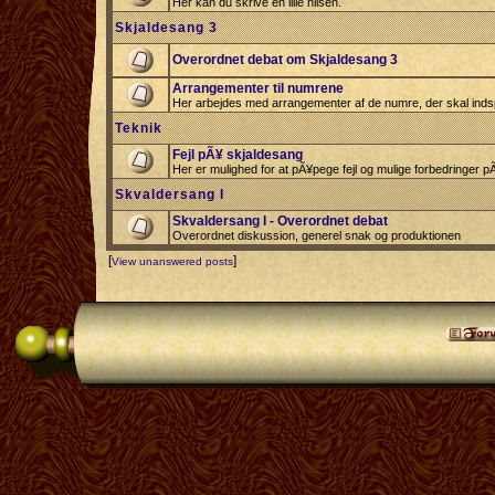
Her kan du skrive en lille hilsen.
Skjaldesang 3
Overordnet debat om Skjaldesang 3
Arrangementer til numrene
Her arbejdes med arrangementer af de numre, der skal indsp
Teknik
Fejl pÃ¥ skjaldesang
Her er mulighed for at pÃ¥pege fejl og mulige forbedringer 
Skvaldersang I
Skvaldersang I - Overordnet debat
Overordnet diskussion, generel snak og produktionen
[
]
View unanswered posts