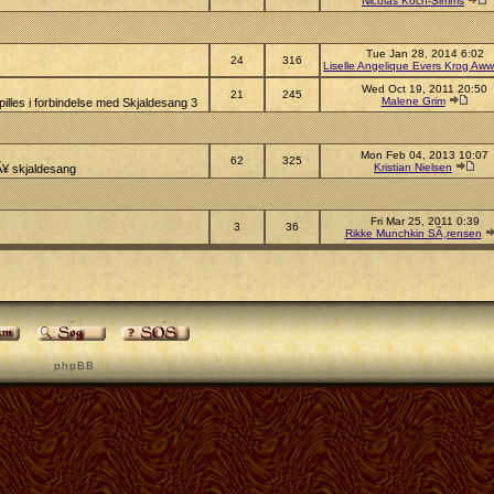
Nicolas Koch-Simms
Tue Jan 28, 2014 6:02
24
316
Liselle Angelique Evers Krog Aww
Wed Oct 19, 2011 20:50
21
245
Malene Grim
illes i forbindelse med Skjaldesang 3
Mon Feb 04, 2013 10:07
62
325
Kristian Nielsen
pÃ¥ skjaldesang
Fri Mar 25, 2011 0:39
3
36
Rikke Munchkin SÃ¸rensen
p h p B B