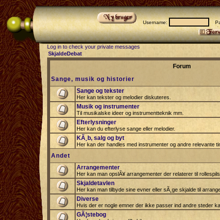
Username:
Pas
Log in to check your private messages
SkjaldeDebat
Forum
Sange, musik og historier
Sange og tekster
Her kan tekster og melodier diskuteres.
Musik og instrumenter
Til musikalske ideer og instrumentteknik mm.
Efterlysninger
Her kan du efterlyse sange eller melodier.
KÃ¸b, salg og byt
Her kan der handles med instrumenter og andre relevante tin
Andet
Arrangementer
Her kan man opslÃ¥ arrangementer der relaterer til rollespil
Skjaldetavlen
Her kan man tilbyde sine evner eller sÃ¸ge skjalde til arrang
Diverse
Hvis der er nogle emner der ikke passer ind andre steder ka
GÃ¦stebog