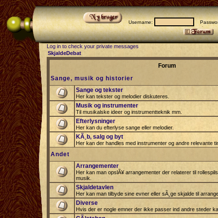
Username:
Passwor
Log in to check your private messages
SkjaldeDebat
Forum
Sange, musik og historier
Sange og tekster
Her kan tekster og melodier diskuteres.
Musik og instrumenter
Til musikalske ideer og instrumentteknik mm.
Efterlysninger
Her kan du efterlyse sange eller melodier.
KÃ¸b, salg og byt
Her kan der handles med instrumenter og andre relevante tin
Andet
Arrangementer
Her kan man opslÃ¥ arrangementer der relaterer til rollespil
musik.
Skjaldetavlen
Her kan man tilbyde sine evner eller sÃ¸ge skjalde til arrang
Diverse
Hvis der er nogle emner der ikke passer ind andre steder ka