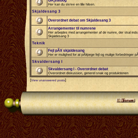
GÃ¦stebog
Her kan du skrive en lille hilsen.
Skjaldesang 3
Overordnet debat om Skjaldesang 3
Arrangementer til numrene
Her arbejdes med arrangementer af de numre, der skal indspi
Skjaldesang 3
Teknik
Fejl pÃ¥ skjaldesang
Her er mulighed for at pÃ¥pege fejl og mulige forbedringer 
Skvaldersang I
Skvaldersang I - Overordnet debat
Overordnet diskussion, generel snak og produktionen
[
]
View unanswered posts