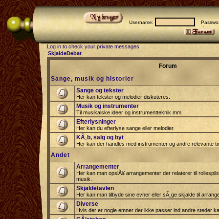
Username:
Passwor
Log in to check your private messages
SkjaldeDebat
Forum
Sange, musik og historier
Sange og tekster
Her kan tekster og melodier diskuteres.
Musik og instrumenter
Til musikalske ideer og instrumentteknik mm.
Efterlysninger
Her kan du efterlyse sange eller melodier.
KÃ¸b, salg og byt
Her kan der handles med instrumenter og andre relevante tin
Andet
Arrangementer
Her kan man opslÃ¥ arrangementer der relaterer til rollespil
musik.
Skjaldetavlen
Her kan man tilbyde sine evner eller sÃ¸ge skjalde til arrang
Diverse
Hvis der er nogle emner der ikke passer ind andre steder ka