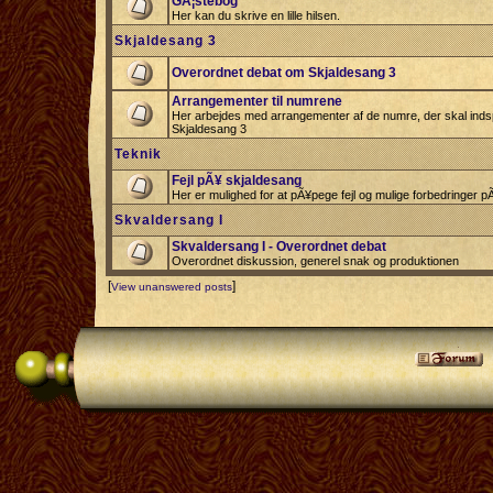
GÃ¦stebog
Her kan du skrive en lille hilsen.
Skjaldesang 3
Overordnet debat om Skjaldesang 3
Arrangementer til numrene
Her arbejdes med arrangementer af de numre, der skal indspi
Skjaldesang 3
Teknik
Fejl pÃ¥ skjaldesang
Her er mulighed for at pÃ¥pege fejl og mulige forbedringer 
Skvaldersang I
Skvaldersang I - Overordnet debat
Overordnet diskussion, generel snak og produktionen
[
]
View unanswered posts