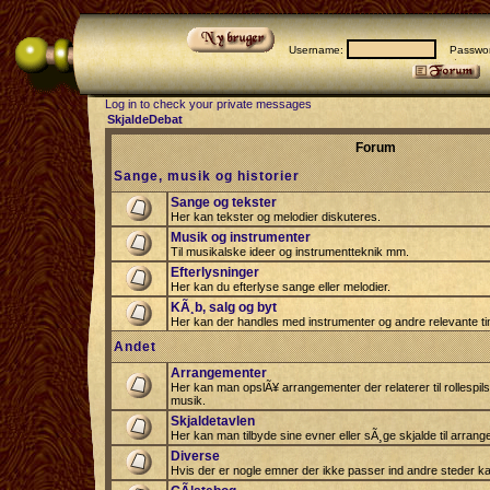
Username:
Passwor
Log in to check your private messages
SkjaldeDebat
Forum
Sange, musik og historier
Sange og tekster
Her kan tekster og melodier diskuteres.
Musik og instrumenter
Til musikalske ideer og instrumentteknik mm.
Efterlysninger
Her kan du efterlyse sange eller melodier.
KÃ¸b, salg og byt
Her kan der handles med instrumenter og andre relevante tin
Andet
Arrangementer
Her kan man opslÃ¥ arrangementer der relaterer til rollespil
musik.
Skjaldetavlen
Her kan man tilbyde sine evner eller sÃ¸ge skjalde til arrang
Diverse
Hvis der er nogle emner der ikke passer ind andre steder ka