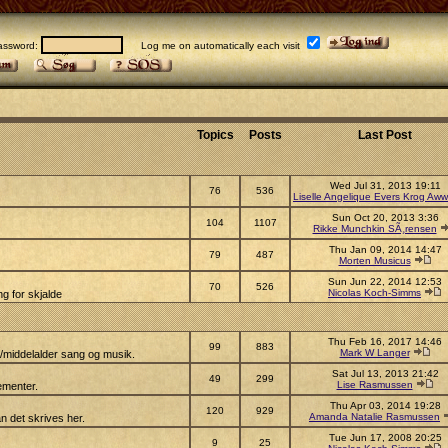
sword:
Log me on automatically each visit
Topics
Posts
Last Post
Wed Jul 31, 2013 19:11
76
536
Liselle Angelique Evers Krog Aww
Sun Oct 20, 2013 3:36
104
1107
Rikke Munchkin SÃ¸rensen
Thu Jan 09, 2014 14:47
79
487
Morten Musicus
Sun Jun 22, 2014 12:53
70
526
Nicolas Koch-Simms
g for skjalde
Thu Feb 16, 2017 14:46
99
883
Mark W Langer
s/middelalder sang og musik.
Sat Jul 13, 2013 21:42
49
299
Lise Rasmussen
ementer.
Thu Apr 03, 2014 19:28
120
929
Amanda Natalie Rasmussen
n det skrives her.
Tue Jun 17, 2008 20:25
9
25