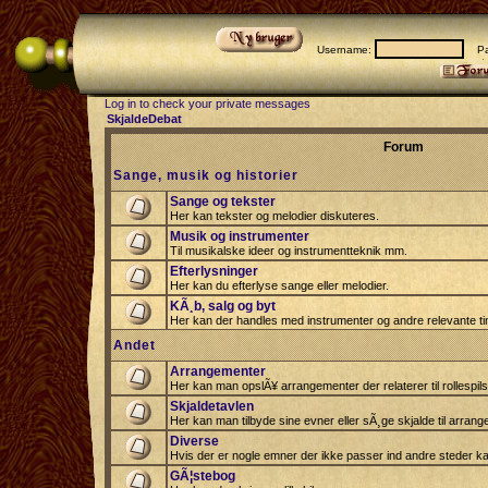
Username:
Pas
Log in to check your private messages
SkjaldeDebat
Forum
Sange, musik og historier
Sange og tekster
Her kan tekster og melodier diskuteres.
Musik og instrumenter
Til musikalske ideer og instrumentteknik mm.
Efterlysninger
Her kan du efterlyse sange eller melodier.
KÃ¸b, salg og byt
Her kan der handles med instrumenter og andre relevante tin
Andet
Arrangementer
Her kan man opslÃ¥ arrangementer der relaterer til rollespil
Skjaldetavlen
Her kan man tilbyde sine evner eller sÃ¸ge skjalde til arrang
Diverse
Hvis der er nogle emner der ikke passer ind andre steder ka
GÃ¦stebog