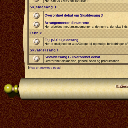
Her kan du skrive en lille hilsen.
Skjaldesang 3
Overordnet debat om Skjaldesang 3
Arrangementer til numrene
Her arbejdes med arrangementer af de numre, der skal indsp
Teknik
Fejl pÃ¥ skjaldesang
Her er mulighed for at pÃ¥pege fejl og mulige forbedringer 
Skvaldersang I
Skvaldersang I - Overordnet debat
Overordnet diskussion, generel snak og produktionen
[
]
View unanswered posts