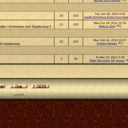
Nicolas Koch-Simms
Tue Jan 28, 2014 6:02
24
316
Liselle Angelique Evers Krog Aww
Wed Oct 19, 2011 20:50
21
245
Malene Grim
illes i forbindelse med Skjaldesang 3
Mon Feb 04, 2013 10:07
62
325
Kristian Nielsen
pÃ¥ skjaldesang
Fri Mar 25, 2011 0:39
3
36
Rikke Munchkin SÃ¸rensen
p h p B B