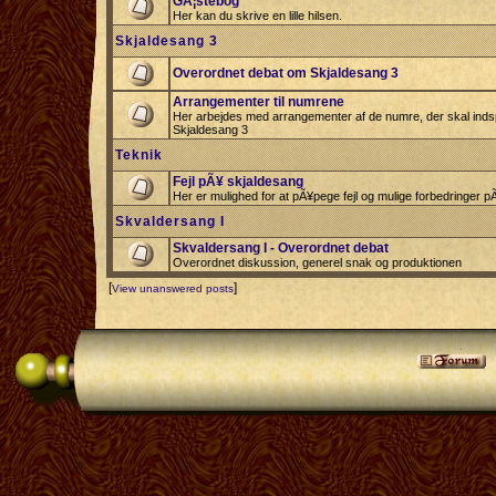
GÃ¦stebog
Her kan du skrive en lille hilsen.
Skjaldesang 3
Overordnet debat om Skjaldesang 3
Arrangementer til numrene
Her arbejdes med arrangementer af de numre, der skal indspi
Skjaldesang 3
Teknik
Fejl pÃ¥ skjaldesang
Her er mulighed for at pÃ¥pege fejl og mulige forbedringer 
Skvaldersang I
Skvaldersang I - Overordnet debat
Overordnet diskussion, generel snak og produktionen
[
]
View unanswered posts