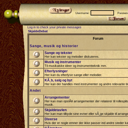
Username:
Passwor
Log in to check your private messages
SkjaldeDebat
Forum
Sange, musik og historier
Sange og tekster
Her kan tekster og melodier diskuteres.
Musik og instrumenter
Til musikalske ideer og instrumentteknik mm.
Efterlysninger
Her kan du efterlyse sange eller melodier.
KÃ¸b, salg og byt
Her kan der handles med instrumenter og andre relevante tin
Andet
Arrangementer
Her kan man opslÃ¥ arrangementer der relaterer til rollespil
musik.
Skjaldetavlen
Her kan man tilbyde sine evner eller sÃ¸ge skjalde til arrang
Diverse
Hvis der er nogle emner der ikke passer ind andre steder ka