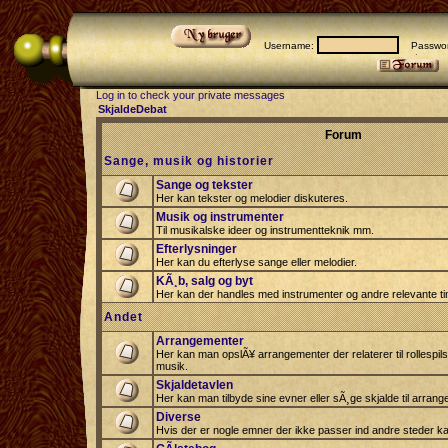
Username:
Passwor
Log in to check your private messages
SkjaldeDebat
Forum
Sange, musik og historier
Sange og tekster
Her kan tekster og melodier diskuteres.
Musik og instrumenter
Til musikalske ideer og instrumentteknik mm.
Efterlysninger
Her kan du efterlyse sange eller melodier.
KÃ¸b, salg og byt
Her kan der handles med instrumenter og andre relevante tin
Andet
Arrangementer
Her kan man opslÃ¥ arrangementer der relaterer til rollespil
musik.
Skjaldetavlen
Her kan man tilbyde sine evner eller sÃ¸ge skjalde til arrang
Diverse
Hvis der er nogle emner der ikke passer ind andre steder ka