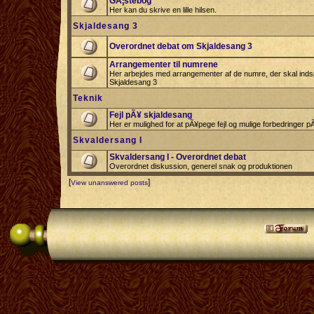
GÃ¦stebog
Her kan du skrive en lille hilsen.
Skjaldesang 3
Overordnet debat om Skjaldesang 3
Arrangementer til numrene
Her arbejdes med arrangementer af de numre, der skal indspi
Skjaldesang 3
Teknik
Fejl pÃ¥ skjaldesang
Her er mulighed for at pÃ¥pege fejl og mulige forbedringer 
Skvaldersang I
Skvaldersang I - Overordnet debat
Overordnet diskussion, generel snak og produktionen
[
]
View unanswered posts