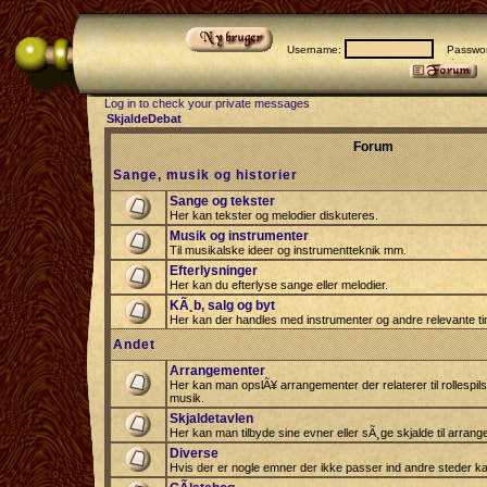
Username:
Passwor
Log in to check your private messages
SkjaldeDebat
Forum
Sange, musik og historier
Sange og tekster
Her kan tekster og melodier diskuteres.
Musik og instrumenter
Til musikalske ideer og instrumentteknik mm.
Efterlysninger
Her kan du efterlyse sange eller melodier.
KÃ¸b, salg og byt
Her kan der handles med instrumenter og andre relevante tin
Andet
Arrangementer
Her kan man opslÃ¥ arrangementer der relaterer til rollespil
musik.
Skjaldetavlen
Her kan man tilbyde sine evner eller sÃ¸ge skjalde til arrang
Diverse
Hvis der er nogle emner der ikke passer ind andre steder ka