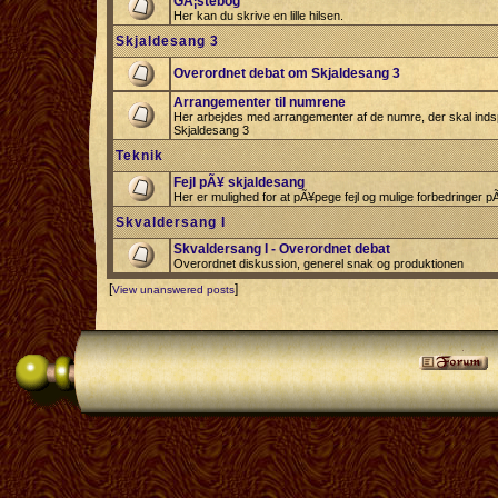
GÃ¦stebog
Her kan du skrive en lille hilsen.
Skjaldesang 3
Overordnet debat om Skjaldesang 3
Arrangementer til numrene
Her arbejdes med arrangementer af de numre, der skal indspi
Skjaldesang 3
Teknik
Fejl pÃ¥ skjaldesang
Her er mulighed for at pÃ¥pege fejl og mulige forbedringer 
Skvaldersang I
Skvaldersang I - Overordnet debat
Overordnet diskussion, generel snak og produktionen
[
]
View unanswered posts