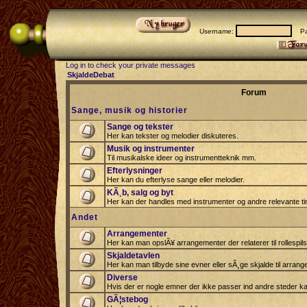
Username:
Pas
Log in to check your private messages
SkjaldeDebat
Forum
Sange, musik og historier
Sange og tekster
Her kan tekster og melodier diskuteres.
Musik og instrumenter
Til musikalske ideer og instrumentteknik mm.
Efterlysninger
Her kan du efterlyse sange eller melodier.
KÃ¸b, salg og byt
Her kan der handles med instrumenter og andre relevante tin
Andet
Arrangementer
Her kan man opslÃ¥ arrangementer der relaterer til rollespil
Skjaldetavlen
Her kan man tilbyde sine evner eller sÃ¸ge skjalde til arrang
Diverse
Hvis der er nogle emner der ikke passer ind andre steder ka
GÃ¦stebog