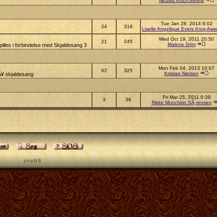
Nicolas Koch-Simms
Tue Jan 28, 2014 6:02
24
316
Liselle Angelique Evers Krog Aww
Wed Oct 19, 2011 20:50
21
245
Malene Grim
illes i forbindelse med Skjaldesang 3
Mon Feb 04, 2013 10:07
62
325
Kristian Nielsen
pÃ¥ skjaldesang
Fri Mar 25, 2011 0:39
3
36
Rikke Munchkin SÃ¸rensen
p h p B B