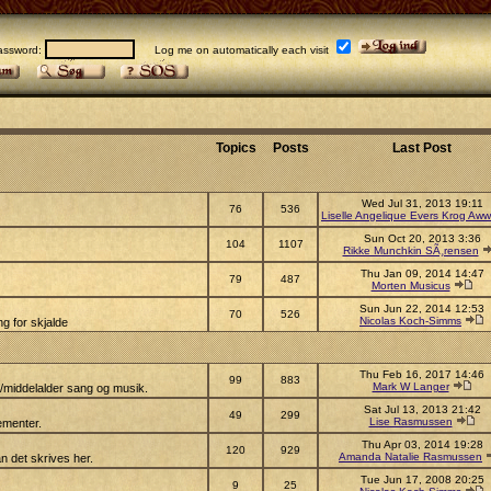
sword:
Log me on automatically each visit
Topics
Posts
Last Post
Wed Jul 31, 2013 19:11
76
536
Liselle Angelique Evers Krog Aww
Sun Oct 20, 2013 3:36
104
1107
Rikke Munchkin SÃ¸rensen
Thu Jan 09, 2014 14:47
79
487
Morten Musicus
Sun Jun 22, 2014 12:53
70
526
Nicolas Koch-Simms
g for skjalde
Thu Feb 16, 2017 14:46
99
883
Mark W Langer
s/middelalder sang og musik.
Sat Jul 13, 2013 21:42
49
299
Lise Rasmussen
ementer.
Thu Apr 03, 2014 19:28
120
929
Amanda Natalie Rasmussen
n det skrives her.
Tue Jun 17, 2008 20:25
9
25