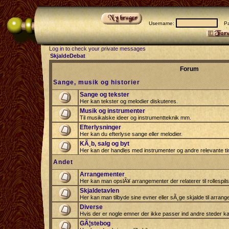
Username:
Pas
Log in to check your private messages
SkjaldeDebat
Forum
Sange, musik og historier
Sange og tekster
Her kan tekster og melodier diskuteres.
Musik og instrumenter
Til musikalske ideer og instrumentteknik mm.
Efterlysninger
Her kan du efterlyse sange eller melodier.
KÃ¸b, salg og byt
Her kan der handles med instrumenter og andre relevante tin
Andet
Arrangementer
Her kan man opslÃ¥ arrangementer der relaterer til rollespil
Skjaldetavlen
Her kan man tilbyde sine evner eller sÃ¸ge skjalde til arrang
Diverse
Hvis der er nogle emner der ikke passer ind andre steder ka
GÃ¦stebog