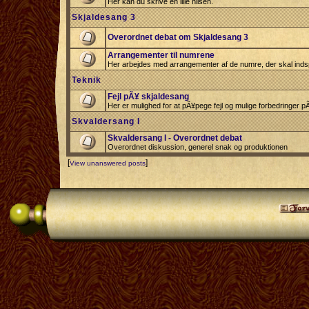
Her kan du skrive en lille hilsen.
Skjaldesang 3
Overordnet debat om Skjaldesang 3
Arrangementer til numrene
Her arbejdes med arrangementer af de numre, der skal indsp
Teknik
Fejl pÃ¥ skjaldesang
Her er mulighed for at pÃ¥pege fejl og mulige forbedringer 
Skvaldersang I
Skvaldersang I - Overordnet debat
Overordnet diskussion, generel snak og produktionen
[
]
View unanswered posts