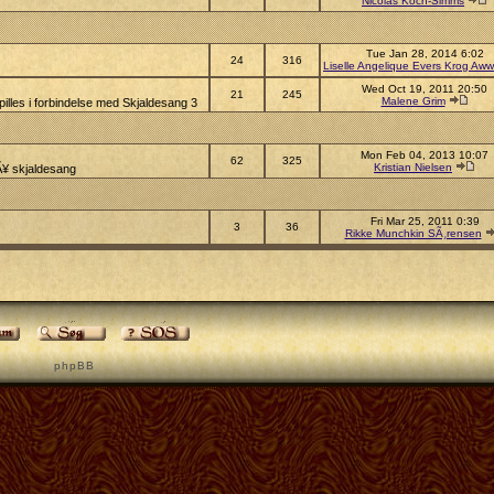
Nicolas Koch-Simms
Tue Jan 28, 2014 6:02
24
316
Liselle Angelique Evers Krog Aww
Wed Oct 19, 2011 20:50
21
245
Malene Grim
illes i forbindelse med Skjaldesang 3
Mon Feb 04, 2013 10:07
62
325
Kristian Nielsen
pÃ¥ skjaldesang
Fri Mar 25, 2011 0:39
3
36
Rikke Munchkin SÃ¸rensen
p h p B B