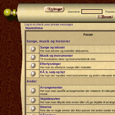
Username:
Passwor
Log in to check your private messages
SkjaldeDebat
Forum
Sange, musik og historier
Sange og tekster
Her kan tekster og melodier diskuteres.
Musik og instrumenter
Til musikalske ideer og instrumentteknik mm.
Efterlysninger
Her kan du efterlyse sange eller melodier.
KÃ¸b, salg og byt
Her kan der handles med instrumenter og andre relevante tin
Andet
Arrangementer
Her kan man opslÃ¥ arrangementer der relaterer til rollespil
musik.
Skjaldetavlen
Her kan man tilbyde sine evner eller sÃ¸ge skjalde til arrang
Diverse
Hvis der er nogle emner der ikke passer ind andre steder ka