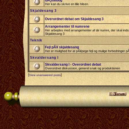
GÃ¦stebog
Her kan du skrive en lille hilsen.
Skjaldesang 3
Overordnet debat om Skjaldesang 3
Arrangementer til numrene
Her arbejdes med arrangementer af de numre, der skal indspi
Skjaldesang 3
Teknik
Fejl pÃ¥ skjaldesang
Her er mulighed for at pÃ¥pege fejl og mulige forbedringer 
Skvaldersang I
Skvaldersang I - Overordnet debat
Overordnet diskussion, generel snak og produktionen
[
]
View unanswered posts