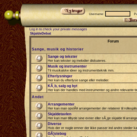
Username:
Pas
Log in to check your private messages
SkjaldeDebat
Forum
Sange, musik og historier
Sange og tekster
Her kan tekster og melodier diskuteres.
Musik og instrumenter
Til musikalske ideer og instrumentteknik mm.
Efterlysninger
Her kan du efterlyse sange eller melodier.
KÃ¸b, salg og byt
Her kan der handles med instrumenter og andre relevante tin
Andet
Arrangementer
Her kan man opslÃ¥ arrangementer der relaterer til rollespil
Skjaldetavlen
Her kan man tilbyde sine evner eller sÃ¸ge skjalde til arrang
Diverse
Hvis der er nogle emner der ikke passer ind andre steder ka
GÃ¦stebog