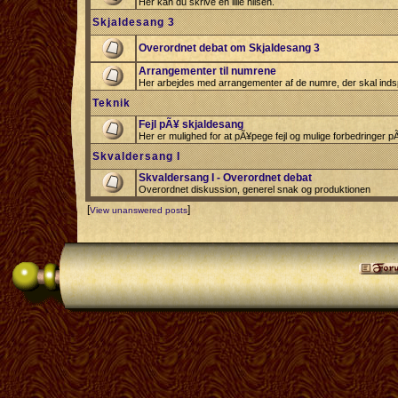
Her kan du skrive en lille hilsen.
Skjaldesang 3
Overordnet debat om Skjaldesang 3
Arrangementer til numrene
Her arbejdes med arrangementer af de numre, der skal indsp
Teknik
Fejl pÃ¥ skjaldesang
Her er mulighed for at pÃ¥pege fejl og mulige forbedringer 
Skvaldersang I
Skvaldersang I - Overordnet debat
Overordnet diskussion, generel snak og produktionen
[
]
View unanswered posts