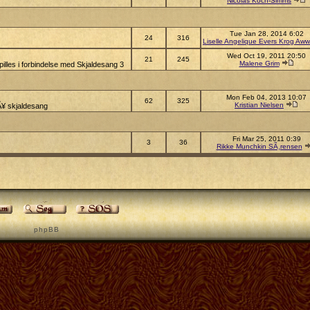
Nicolas Koch-Simms
Tue Jan 28, 2014 6:02
24
316
Liselle Angelique Evers Krog Aww
Wed Oct 19, 2011 20:50
21
245
Malene Grim
illes i forbindelse med Skjaldesang 3
Mon Feb 04, 2013 10:07
62
325
Kristian Nielsen
pÃ¥ skjaldesang
Fri Mar 25, 2011 0:39
3
36
Rikke Munchkin SÃ¸rensen
p h p B B