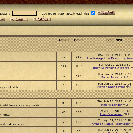
sword:
Log me on automatically each visit
Topics
Posts
Last Post
Wed Jul 31, 2013 19:11
76
536
Liselle Angelique Evers Krog Aww
Sun Oct 20, 2013 3:36
104
1107
Rikke Munchkin SÃ¸rensen
Thu Jan 09, 2014 14:47
79
487
Morten Musicus
Sun Jun 22, 2014 12:53
70
526
Nicolas Koch-Simms
g for skjalde
Thu Feb 16, 2017 14:46
99
883
Mark W Langer
s/middelalder sang og musik.
Sat Jul 13, 2013 21:42
49
299
Lise Rasmussen
ementer.
Thu Apr 03, 2014 19:28
120
929
Amanda Natalie Rasmussen
n det skrives her.
Tue Jun 17, 2008 20:25
9
25