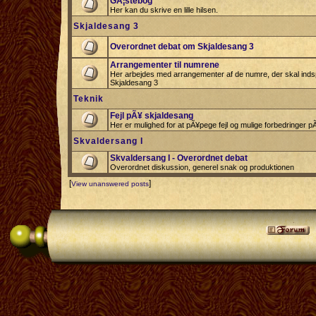
GÃ¦stebog
Her kan du skrive en lille hilsen.
Skjaldesang 3
Overordnet debat om Skjaldesang 3
Arrangementer til numrene
Her arbejdes med arrangementer af de numre, der skal indspi
Skjaldesang 3
Teknik
Fejl pÃ¥ skjaldesang
Her er mulighed for at pÃ¥pege fejl og mulige forbedringer 
Skvaldersang I
Skvaldersang I - Overordnet debat
Overordnet diskussion, generel snak og produktionen
[
]
View unanswered posts