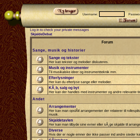
Username:
Passwor
Log in to check your private messages
SkjaldeDebat
Forum
Sange, musik og historier
Sange og tekster
Her kan tekster og melodier diskuteres.
Musik og instrumenter
Til musikalske ideer og instrumentteknik mm.
Efterlysninger
Her kan du efterlyse sange eller melodier.
KÃ¸b, salg og byt
Her kan der handles med instrumenter og andre relevante tin
Andet
Arrangementer
Her kan man opslÃ¥ arrangementer der relaterer til rollespil
musik.
Skjaldetavlen
Her kan man tilbyde sine evner eller sÃ¸ge skjalde til arrang
Diverse
Hvis der er nogle emner der ikke passer ind andre steder ka