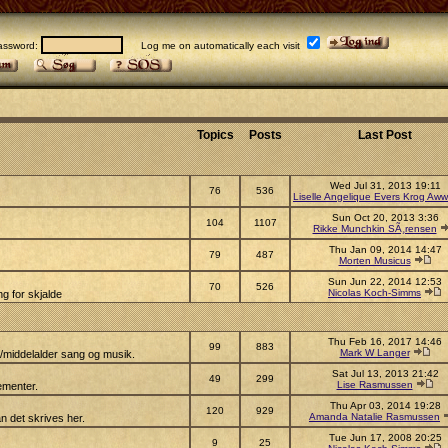
sword:
Log me on automatically each visit
Topics
Posts
Last Post
Wed Jul 31, 2013 19:11
76
536
Liselle Angelique Evers Krog Aww
Sun Oct 20, 2013 3:36
104
1107
Rikke Munchkin SÃ¸rensen
Thu Jan 09, 2014 14:47
79
487
Morten Musicus
Sun Jun 22, 2014 12:53
70
526
Nicolas Koch-Simms
g for skjalde
Thu Feb 16, 2017 14:46
99
883
Mark W Langer
s/middelalder sang og musik.
Sat Jul 13, 2013 21:42
49
299
Lise Rasmussen
ementer.
Thu Apr 03, 2014 19:28
120
929
Amanda Natalie Rasmussen
n det skrives her.
Tue Jun 17, 2008 20:25
9
25