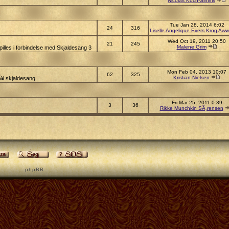
Nicolas Koch-Simms
Tue Jan 28, 2014 6:02
24
316
Liselle Angelique Evers Krog Aww
Wed Oct 19, 2011 20:50
21
245
Malene Grim
illes i forbindelse med Skjaldesang 3
Mon Feb 04, 2013 10:07
62
325
Kristian Nielsen
pÃ¥ skjaldesang
Fri Mar 25, 2011 0:39
3
36
Rikke Munchkin SÃ¸rensen
p h p B B