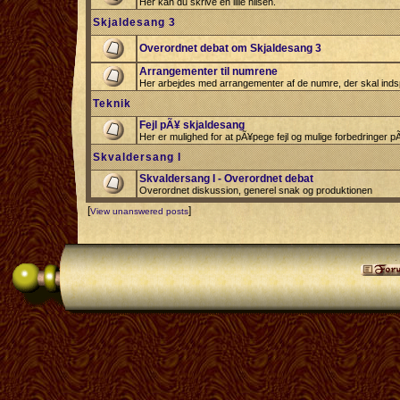
Her kan du skrive en lille hilsen.
Skjaldesang 3
Overordnet debat om Skjaldesang 3
Arrangementer til numrene
Her arbejdes med arrangementer af de numre, der skal indsp
Teknik
Fejl pÃ¥ skjaldesang
Her er mulighed for at pÃ¥pege fejl og mulige forbedringer 
Skvaldersang I
Skvaldersang I - Overordnet debat
Overordnet diskussion, generel snak og produktionen
[
]
View unanswered posts