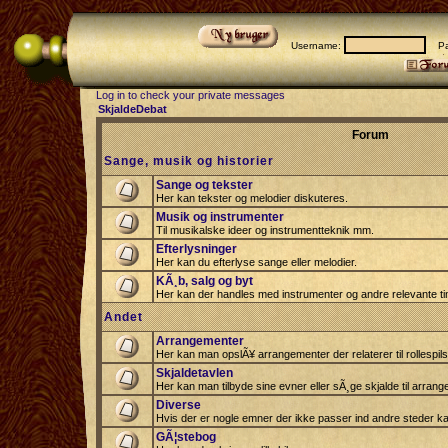
Username:
Pas
Log in to check your private messages
SkjaldeDebat
Forum
Sange, musik og historier
Sange og tekster
Her kan tekster og melodier diskuteres.
Musik og instrumenter
Til musikalske ideer og instrumentteknik mm.
Efterlysninger
Her kan du efterlyse sange eller melodier.
KÃ¸b, salg og byt
Her kan der handles med instrumenter og andre relevante tin
Andet
Arrangementer
Her kan man opslÃ¥ arrangementer der relaterer til rollespil
Skjaldetavlen
Her kan man tilbyde sine evner eller sÃ¸ge skjalde til arrang
Diverse
Hvis der er nogle emner der ikke passer ind andre steder ka
GÃ¦stebog