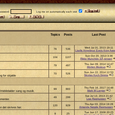
sword:
Log me on automatically each visit
Topics
Posts
Last Post
Wed Jul 31, 2013 19:11
76
536
Liselle Angelique Evers Krog Aww
Sun Oct 20, 2013 3:36
104
1107
Rikke Munchkin SÃ¸rensen
Thu Jan 09, 2014 14:47
79
487
Morten Musicus
Sun Jun 22, 2014 12:53
70
526
Nicolas Koch-Simms
g for skjalde
Thu Feb 16, 2017 14:46
99
883
Mark W Langer
s/middelalder sang og musik.
Sat Jul 13, 2013 21:42
49
299
Lise Rasmussen
ementer.
Thu Apr 03, 2014 19:28
120
929
Amanda Natalie Rasmussen
n det skrives her.
Tue Jun 17, 2008 20:25
9
25