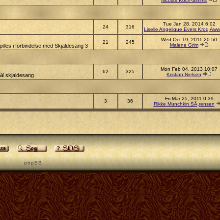
Nicolas Koch-Simms
Tue Jan 28, 2014 6:02
24
316
Liselle Angelique Evers Krog Aww
Wed Oct 19, 2011 20:50
21
245
Malene Grim
illes i forbindelse med Skjaldesang 3
Mon Feb 04, 2013 10:07
62
325
Kristian Nielsen
pÃ¥ skjaldesang
Fri Mar 25, 2011 0:39
3
36
Rikke Munchkin SÃ¸rensen
p h p B B