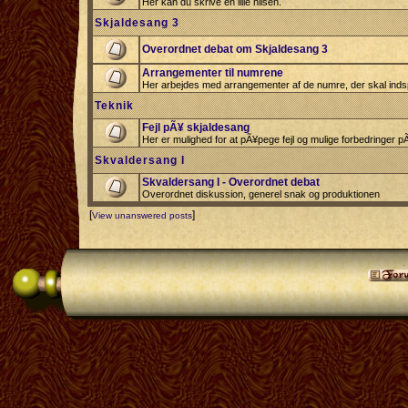
Her kan du skrive en lille hilsen.
Skjaldesang 3
Overordnet debat om Skjaldesang 3
Arrangementer til numrene
Her arbejdes med arrangementer af de numre, der skal indsp
Teknik
Fejl pÃ¥ skjaldesang
Her er mulighed for at pÃ¥pege fejl og mulige forbedringer 
Skvaldersang I
Skvaldersang I - Overordnet debat
Overordnet diskussion, generel snak og produktionen
[
]
View unanswered posts