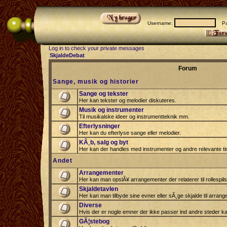
Username:
Pas
Log in to check your private messages
SkjaldeDebat
Forum
Sange, musik og historier
Sange og tekster
Her kan tekster og melodier diskuteres.
Musik og instrumenter
Til musikalske ideer og instrumentteknik mm.
Efterlysninger
Her kan du efterlyse sange eller melodier.
KÃ¸b, salg og byt
Her kan der handles med instrumenter og andre relevante tin
Andet
Arrangementer
Her kan man opslÃ¥ arrangementer der relaterer til rollespil
Skjaldetavlen
Her kan man tilbyde sine evner eller sÃ¸ge skjalde til arrang
Diverse
Hvis der er nogle emner der ikke passer ind andre steder ka
GÃ¦stebog