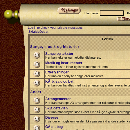
Username:
Pas
Log in to check your private messages
SkjaldeDebat
Forum
Sange, musik og historier
Sange og tekster
Her kan tekster og melodier diskuteres.
Musik og instrumenter
Til musikalske ideer og instrumentteknik mm.
Efterlysninger
Her kan du efterlyse sange eller melodier.
KÃ¸b, salg og byt
Her kan der handles med instrumenter og andre relevante tin
Andet
Arrangementer
Her kan man opslÃ¥ arrangementer der relaterer til rollespil
Skjaldetavlen
Her kan man tilbyde sine evner eller sÃ¸ge skjalde til arrang
Diverse
Hvis der er nogle emner der ikke passer ind andre steder ka
GÃ¦stebog