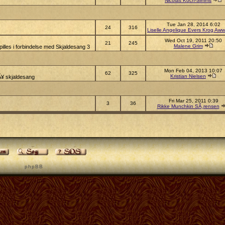
Nicolas Koch-Simms
Tue Jan 28, 2014 6:02
24
316
Liselle Angelique Evers Krog Aww
Wed Oct 19, 2011 20:50
21
245
Malene Grim
illes i forbindelse med Skjaldesang 3
Mon Feb 04, 2013 10:07
62
325
Kristian Nielsen
pÃ¥ skjaldesang
Fri Mar 25, 2011 0:39
3
36
Rikke Munchkin SÃ¸rensen
p h p B B