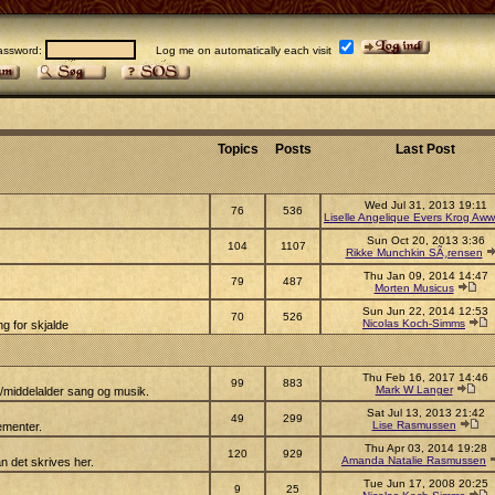
sword:
Log me on automatically each visit
Topics
Posts
Last Post
Wed Jul 31, 2013 19:11
76
536
Liselle Angelique Evers Krog Aww
Sun Oct 20, 2013 3:36
104
1107
Rikke Munchkin SÃ¸rensen
Thu Jan 09, 2014 14:47
79
487
Morten Musicus
Sun Jun 22, 2014 12:53
70
526
Nicolas Koch-Simms
g for skjalde
Thu Feb 16, 2017 14:46
99
883
Mark W Langer
s/middelalder sang og musik.
Sat Jul 13, 2013 21:42
49
299
Lise Rasmussen
ementer.
Thu Apr 03, 2014 19:28
120
929
Amanda Natalie Rasmussen
n det skrives her.
Tue Jun 17, 2008 20:25
9
25