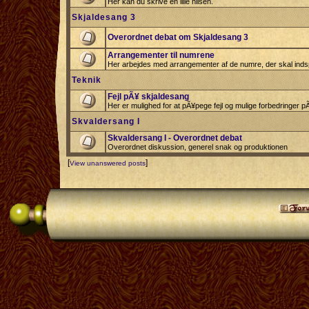
Her kan du skrive en lille hilsen.
Skjaldesang 3
Overordnet debat om Skjaldesang 3
Arrangementer til numrene
Her arbejdes med arrangementer af de numre, der skal indsp
Teknik
Fejl pÃ¥ skjaldesang
Her er mulighed for at pÃ¥pege fejl og mulige forbedringer 
Skvaldersang I
Skvaldersang I - Overordnet debat
Overordnet diskussion, generel snak og produktionen
[
]
View unanswered posts