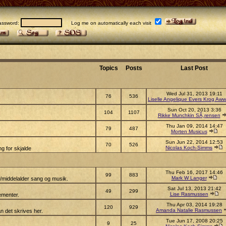
sword:
Log me on automatically each visit
Topics
Posts
Last Post
Wed Jul 31, 2013 19:11
76
536
Liselle Angelique Evers Krog Aww
Sun Oct 20, 2013 3:36
104
1107
Rikke Munchkin SÃ¸rensen
Thu Jan 09, 2014 14:47
79
487
Morten Musicus
Sun Jun 22, 2014 12:53
70
526
Nicolas Koch-Simms
g for skjalde
Thu Feb 16, 2017 14:46
99
883
Mark W Langer
s/middelalder sang og musik.
Sat Jul 13, 2013 21:42
49
299
Lise Rasmussen
ementer.
Thu Apr 03, 2014 19:28
120
929
Amanda Natalie Rasmussen
n det skrives her.
Tue Jun 17, 2008 20:25
9
25