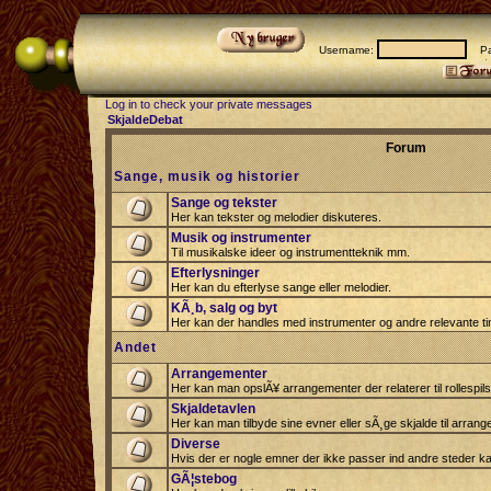
Username:
Pas
Log in to check your private messages
SkjaldeDebat
Forum
Sange, musik og historier
Sange og tekster
Her kan tekster og melodier diskuteres.
Musik og instrumenter
Til musikalske ideer og instrumentteknik mm.
Efterlysninger
Her kan du efterlyse sange eller melodier.
KÃ¸b, salg og byt
Her kan der handles med instrumenter og andre relevante tin
Andet
Arrangementer
Her kan man opslÃ¥ arrangementer der relaterer til rollespil
Skjaldetavlen
Her kan man tilbyde sine evner eller sÃ¸ge skjalde til arrang
Diverse
Hvis der er nogle emner der ikke passer ind andre steder ka
GÃ¦stebog