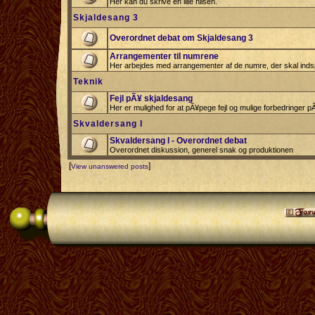
Her kan du skrive en lille hilsen.
Skjaldesang 3
Overordnet debat om Skjaldesang 3
Arrangementer til numrene
Her arbejdes med arrangementer af de numre, der skal indsp
Teknik
Fejl pÃ¥ skjaldesang
Her er mulighed for at pÃ¥pege fejl og mulige forbedringer 
Skvaldersang I
Skvaldersang I - Overordnet debat
Overordnet diskussion, generel snak og produktionen
[
]
View unanswered posts