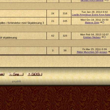
Nicolas Koch-Simms
Tue Jan 28, 2014 6:02
24
316
Liselle Angelique Evers Krog Aww
Wed Oct 19, 2011 20:50
21
245
Malene Grim
illes i forbindelse med Skjaldesang 3
Mon Feb 04, 2013 10:07
62
325
Kristian Nielsen
pÃ¥ skjaldesang
Fri Mar 25, 2011 0:39
3
36
Rikke Munchkin SÃ¸rensen
p h p B B