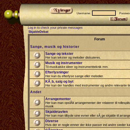
Username:
Passwor
Log in to check your private messages
SkjaldeDebat
Forum
Sange, musik og historier
Sange og tekster
Her kan tekster og melodier diskuteres.
Musik og instrumenter
Til musikalske ideer og instrumentteknik mm.
Efterlysninger
Her kan du efterlyse sange eller melodier.
KÃ¸b, salg og byt
Her kan der handles med instrumenter og andre relevante tin
Andet
Arrangementer
Her kan man opslÃ¥ arrangementer der relaterer til rollespil
musik.
Skjaldetavlen
Her kan man tilbyde sine evner eller sÃ¸ge skjalde til arrang
Diverse
Hvis der er nogle emner der ikke passer ind andre steder ka