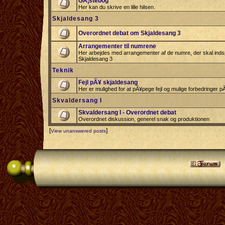
GÃ¦stebog
Her kan du skrive en lille hilsen.
Skjaldesang 3
Overordnet debat om Skjaldesang 3
Arrangementer til numrene
Her arbejdes med arrangementer af de numre, der skal indspi
Skjaldesang 3
Teknik
Fejl pÃ¥ skjaldesang
Her er mulighed for at pÃ¥pege fejl og mulige forbedringer 
Skvaldersang I
Skvaldersang I - Overordnet debat
Overordnet diskussion, generel snak og produktionen
[
]
View unanswered posts