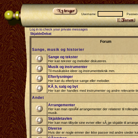
Username:
Passwor
Log in to check your private messages
SkjaldeDebat
Forum
Sange, musik og historier
Sange og tekster
Her kan tekster og melodier diskuteres.
Musik og instrumenter
Til musikalske ideer og instrumentteknik mm.
Efterlysninger
Her kan du efterlyse sange eller melodier.
KÃ¸b, salg og byt
Her kan der handles med instrumenter og andre relevante tin
Andet
Arrangementer
Her kan man opslÃ¥ arrangementer der relaterer til rollespil
musik.
Skjaldetavlen
Her kan man tilbyde sine evner eller sÃ¸ge skjalde til arrang
Diverse
Hvis der er nogle emner der ikke passer ind andre steder ka