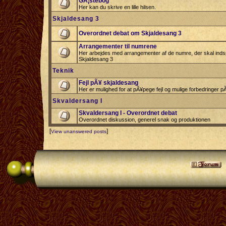
GÃ¦stebog
Her kan du skrive en lille hilsen.
Skjaldesang 3
Overordnet debat om Skjaldesang 3
Arrangementer til numrene
Her arbejdes med arrangementer af de numre, der skal indspi
Skjaldesang 3
Teknik
Fejl pÃ¥ skjaldesang
Her er mulighed for at pÃ¥pege fejl og mulige forbedringer 
Skvaldersang I
Skvaldersang I - Overordnet debat
Overordnet diskussion, generel snak og produktionen
[
]
View unanswered posts