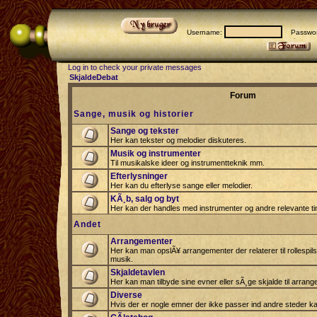
Username:
Passwor
Log in to check your private messages
SkjaldeDebat
Forum
Sange, musik og historier
Sange og tekster
Her kan tekster og melodier diskuteres.
Musik og instrumenter
Til musikalske ideer og instrumentteknik mm.
Efterlysninger
Her kan du efterlyse sange eller melodier.
KÃ¸b, salg og byt
Her kan der handles med instrumenter og andre relevante tin
Andet
Arrangementer
Her kan man opslÃ¥ arrangementer der relaterer til rollespil
musik.
Skjaldetavlen
Her kan man tilbyde sine evner eller sÃ¸ge skjalde til arrang
Diverse
Hvis der er nogle emner der ikke passer ind andre steder ka