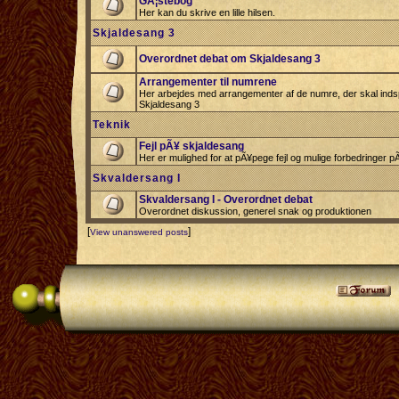
GÃ¦stebog
Her kan du skrive en lille hilsen.
Skjaldesang 3
Overordnet debat om Skjaldesang 3
Arrangementer til numrene
Her arbejdes med arrangementer af de numre, der skal indspi
Skjaldesang 3
Teknik
Fejl pÃ¥ skjaldesang
Her er mulighed for at pÃ¥pege fejl og mulige forbedringer 
Skvaldersang I
Skvaldersang I - Overordnet debat
Overordnet diskussion, generel snak og produktionen
[
]
View unanswered posts