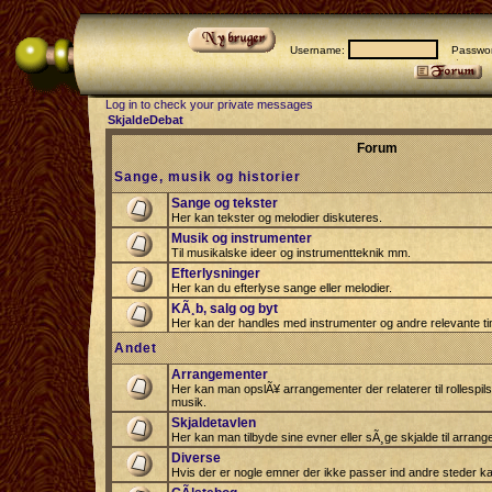
Username:
Passwor
Log in to check your private messages
SkjaldeDebat
Forum
Sange, musik og historier
Sange og tekster
Her kan tekster og melodier diskuteres.
Musik og instrumenter
Til musikalske ideer og instrumentteknik mm.
Efterlysninger
Her kan du efterlyse sange eller melodier.
KÃ¸b, salg og byt
Her kan der handles med instrumenter og andre relevante tin
Andet
Arrangementer
Her kan man opslÃ¥ arrangementer der relaterer til rollespil
musik.
Skjaldetavlen
Her kan man tilbyde sine evner eller sÃ¸ge skjalde til arrang
Diverse
Hvis der er nogle emner der ikke passer ind andre steder ka