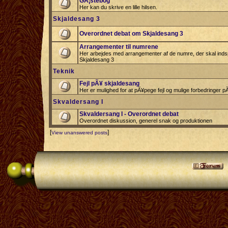
GÃ¦stebog
Her kan du skrive en lille hilsen.
Skjaldesang 3
Overordnet debat om Skjaldesang 3
Arrangementer til numrene
Her arbejdes med arrangementer af de numre, der skal indspi
Skjaldesang 3
Teknik
Fejl pÃ¥ skjaldesang
Her er mulighed for at pÃ¥pege fejl og mulige forbedringer 
Skvaldersang I
Skvaldersang I - Overordnet debat
Overordnet diskussion, generel snak og produktionen
[
]
View unanswered posts