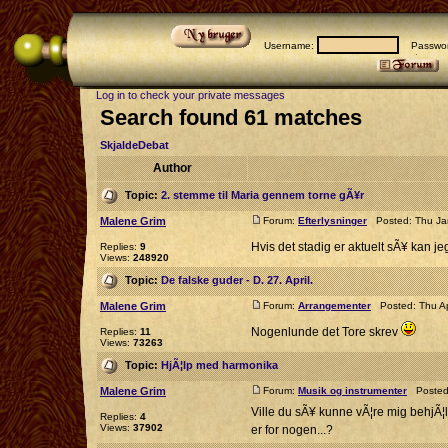
Username:
Passwor
Log in to check your private messages
Search found 61 matches
SkjaldeDebat
Author
Topic:
2. stemme til Maria gennem torne gÃ¥r
Malene Grim
Forum:
Efterlysninger
Posted: Thu Jan
Hvis det stadig er aktuelt sÃ¥ kan j
Replies:
9
Views:
248920
Topic:
De falske guder - D. 27. April.
Malene Grim
Forum:
Arrangementer
Posted: Thu Ap
Nogenlunde det Tore skrev
Replies:
11
Views:
73263
Topic:
HjÃ¦lp med harmonika
Malene Grim
Forum:
Musik og instrumenter
Posted:
Ville du sÃ¥ kunne vÃ¦re mig behjÃ¦lp
Replies:
4
Views:
37902
er for nogen...?