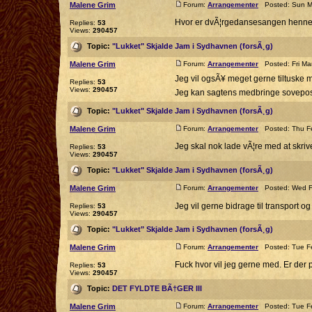
Malene Grim
Forum:
Arrangementer
Posted: Sun Ma
Hvor er dvÃ¦rgedansesangen henne
Replies:
53
Views:
290457
Topic:
"Lukket" Skjalde Jam i Sydhavnen (forsÃ¸g)
Malene Grim
Forum:
Arrangementer
Posted: Fri Ma
Jeg vil ogsÃ¥ meget gerne tiltuske m
Replies:
53
Views:
290457
Jeg kan sagtens medbringe sovepo
Topic:
"Lukket" Skjalde Jam i Sydhavnen (forsÃ¸g)
Malene Grim
Forum:
Arrangementer
Posted: Thu Fe
Jeg skal nok lade vÃ¦re med at skrive
Replies:
53
Views:
290457
Topic:
"Lukket" Skjalde Jam i Sydhavnen (forsÃ¸g)
Malene Grim
Forum:
Arrangementer
Posted: Wed Fe
Jeg vil gerne bidrage til transport og
Replies:
53
Views:
290457
Topic:
"Lukket" Skjalde Jam i Sydhavnen (forsÃ¸g)
Malene Grim
Forum:
Arrangementer
Posted: Tue Fe
Fuck hvor vil jeg gerne med. Er der pl
Replies:
53
Views:
290457
Topic:
DET FYLDTE BÃ†GER III
Malene Grim
Forum:
Arrangementer
Posted: Tue Fe