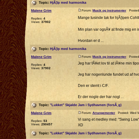
Topic:
HjÃ¦lp med harmonika
Malene Grim
Forum:
Musik og instrumenter
Posted:
Mange tusinde tak for hjÃ¦lpen Coh
Replies:
4
Views:
37902
Min plan var ogsÃ¥ at finde mig en i
Hvordan er d ...
Topic:
HjÃ¦lp med harmonika
Malene Grim
Forum:
Musik og instrumenter
Posted:
Jeg har fÃ¥et lov til at lÃ¥ne min t
Replies:
4
Views:
37902
Jeg har nogenlunde fundet ud af hvo
Den er stemt i C/F.
Er der nogle der har nogl ...
Topic:
"Lukket" Skjalde Jam i Sydhavnen (forsÃ¸g)
Malene Grim
Forum:
Arrangementer
Posted: Wed Ma
Vi sang et medley med: "Swing Low", 
Replies:
53
Views:
290457
XD
Topic:
"Lukket" Skjalde Jam i Sydhavnen (forsÃ¸g)