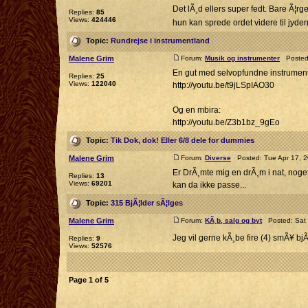
Det lÃ¸d ellers super fedt. Bare Ã¦rge
Replies:
85
Views:
424446
hun kan sprede ordet videre til jyde
Topic:
Rundrejse i instrumentland
Malene Grim
Forum:
Musik og instrumenter
Posted:
En gut med selvopfundne instrument
Replies:
25
Views:
122040
http://youtu.be/t9jLSpIAO30
Og en mbira:
http://youtu.be/Z3b1bz_9gEo
Topic:
Tik Dok, dok! Eller 6/8 dele for dummies
Malene Grim
Forum:
Diverse
Posted: Tue Apr 17, 
Er DrÃ¸mte mig en drÃ¸m i nat, noge
Replies:
13
Views:
69201
kan da ikke passe...
Topic:
315 BjÃ¦lder sÃ¦lges
Malene Grim
Forum:
KÃ¸b, salg og byt
Posted: Sat 
Jeg vil gerne kÃ¸be fire (4) smÃ¥ b
Replies:
9
Views:
52576
Page
1
of
5