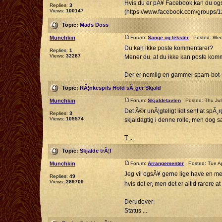
Hvis du er pÃ¥ Facebook kan du o
Replies:
3
Views:
100147
(https://www.facebook.com/groups/
Topic:
Mads Doss
Munchkin
Forum:
Sange og tekster
Posted: Wed 
Du kan ikke poste kommentarer?
Replies:
1
Views:
32287
Mener du, at du ikke kan poste komm
Der er nemlig en gammel spam-bot-si
Topic:
RÃ¦nkespils Hold sÃ¸ger Skjald
Munchkin
Forum:
Skjaldetavlen
Posted: Thu Jul
Det Ã©r unÃ¦gteligt lidt sent at spÃ¸
Replies:
3
Views:
105574
skjaldagtig i denne rolle, men dog sa
T ...
Topic:
Skjalde trÃ¦f
Munchkin
Forum:
Arrangementer
Posted: Tue Ap
Jeg vil ogsÃ¥ gerne lige have en mel
Replies:
49
Views:
289709
hvis det er, men det er altid rarere at
Derudover:
Status ...