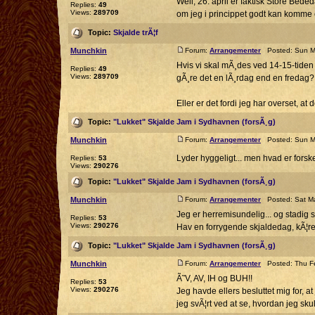
Well, 26. april er faktisk Store Beded
Replies:
49
Views:
289709
om jeg i princippet godt kan komme 
Topic:
Skjalde trÃ¦f
Munchkin
Forum:
Arrangementer
Posted: Sun Ma
Hvis vi skal mÃ¸des ved 14-15-tiden
Replies:
49
Views:
289709
gÃ¸re det en lÃ¸rdag end en fredag?
Eller er det fordi jeg har overset, at d
Topic:
"Lukket" Skjalde Jam i Sydhavnen (forsÃ¸g)
Munchkin
Forum:
Arrangementer
Posted: Sun Ma
Lyder hyggeligt... men hvad er fors
Replies:
53
Views:
290276
Topic:
"Lukket" Skjalde Jam i Sydhavnen (forsÃ¸g)
Munchkin
Forum:
Arrangementer
Posted: Sat Ma
Jeg er herremisundelig... og stadig 
Replies:
53
Views:
290276
Hav en forrygende skjaldedag, kÃ¦r
Topic:
"Lukket" Skjalde Jam i Sydhavnen (forsÃ¸g)
Munchkin
Forum:
Arrangementer
Posted: Thu Fe
Ã˜V, AV, IH og BUH!!
Replies:
53
Views:
290276
Jeg havde ellers besluttet mig for, 
jeg svÃ¦rt ved at se, hvordan jeg skul