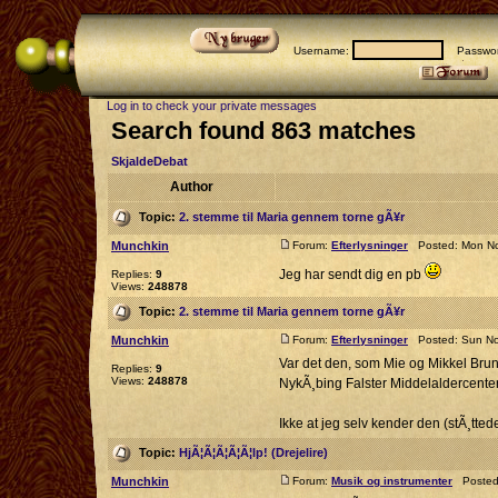
Username:
Passwor
Log in to check your private messages
Search found 863 matches
SkjaldeDebat
Author
Topic:
2. stemme til Maria gennem torne gÃ¥r
Munchkin
Forum:
Efterlysninger
Posted: Mon No
Jeg har sendt dig en pb
Replies:
9
Views:
248878
Topic:
2. stemme til Maria gennem torne gÃ¥r
Munchkin
Forum:
Efterlysninger
Posted: Sun No
Var det den, som Mie og Mikkel Bru
Replies:
9
Views:
248878
NykÃ¸bing Falster Middelaldercente
Ikke at jeg selv kender den (stÃ¸ttede
Topic:
HjÃ¦Ã¦Ã¦Ã¦Ã¦lp! (Drejelire)
Munchkin
Forum:
Musik og instrumenter
Posted: