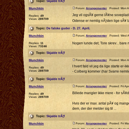
Topic:
Skjalde trÃ¦f
Munchkin
Forum:
Arrangementer
Posted: Mon Ap
Jeg vil ogsÃ¥ gerne lÃ¥ne soveplads 
Replies:
49
Views:
289709
Odense er nemlig nÃ¦sten lige sÃ¥ l
Topic:
De falske guder - D. 27. April.
Munchkin
Forum:
Arrangementer
Posted: Wed Ap
Nogen lunde det, Tore skrev... bare
Replies:
11
Views:
73246
Topic:
Skjalde trÃ¦f
Munchkin
Forum:
Arrangementer
Posted: Mon Ap
I hvert fald vil jeg da lige starte 
Replies:
49
Views:
289709
- Colberg kommer (har Svarre nemlig
Topic:
Skjalde trÃ¦f
Munchkin
Forum:
Arrangementer
Posted: Fri Ap
Billede mangler ikke mere - for sÃ¥d
Replies:
49
Views:
289709
Hvis der er max. antal pÃ¥ og mange,
dem, der der melder sig til ...
Topic:
Skjalde trÃ¦f
Munchkin
Forum:
Arrangementer
Posted: Fri Ma