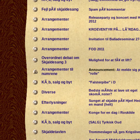
Fejl pÃ¥ skjaldesang
Spam pÃ¥ kommentar
Releaseparty og koncert med H
Arrangementer
2012
Arrangementer
KROEVENTYR PÃ… LÃ˜RDAG..
Arrangementer
Invitation til Balladeseminar 27
Arrangementer
FOD 2011
Overordnet debat om
Mulighed for at fÃ¥ et lift?
Skjaldesang 3
Arrangementer til
Announcement:
At melde sig 
numrene
"rolle"
KÃ¸b, salg og byt
"Falsterpibe" i D
Bedste mÃ¥de at lave sit eget
Diverse
skomÃ¸nster?
Sunget af skjalde pÃ¥ Hjerl He
Efterlysninger
en mand (helt)
Arrangementer
Konge for en dag i Roskilde
KÃ¸b, salg og byt
(SALG) Tyrkisk Oud
Skjaldetavlen
Trommeslager sÃ¸ges Krigslive