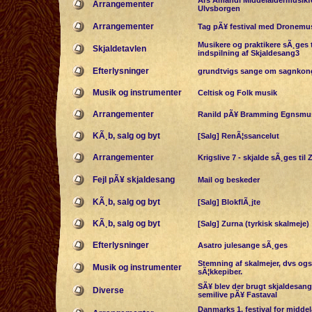
Ars Amandi Middelaldermusikfe
Arrangementer
Ulvsborgen
Arrangementer
Tag pÃ¥ festival med Dronemu
Musikere og praktikere sÃ¸ges t
Skjaldetavlen
indspilning af Skjaldesang3
Efterlysninger
grundtvigs sange om sagnkong
Musik og instrumenter
Celtisk og Folk musik
Arrangementer
Ranild pÃ¥ Bramming Egnsm
KÃ¸b, salg og byt
[Salg] RenÃ¦ssancelut
Arrangementer
Krigslive 7 - skjalde sÃ¸ges til 
Fejl pÃ¥ skjaldesang
Mail og beskeder
KÃ¸b, salg og byt
[Salg] BlokflÃ¸jte
KÃ¸b, salg og byt
[Salg] Zurna (tyrkisk skalmeje)
Efterlysninger
Asatro julesange sÃ¸ges
Stemning af skalmejer, dvs ogs
Musik og instrumenter
sÃ¦kkepiber.
SÃ¥ blev der brugt skjaldesange
Diverse
semilive pÃ¥ Fastaval
Danmarks 1. festival for midde