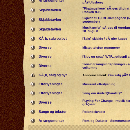
Arrangementer
pÃ¥ Ulvsborg
"Piratmusikere" sÃ¸ges til pira
Skjaldetavlen
Rocken d.19
Skjalde til GERF-kampagnen (lÃ
Skjaldetavlen
september)
Musikant(er) sÃ¸ges til Agerlun
Skjaldetavlen
28. august!
KÃ¸b, salg og byt
[Salg] skjalde / gÃ¸gler kappe
Diverse
Mistet telefon nummerer
Diverse
[Sjov og spas] WTF...rollespil 
Skvaldersangsindspilninger - al
Diverse
velkomne
KÃ¸b, salg og byt
Announcement:
Om salg pÃ¥ 
Efterlysninger
Musikant efterlysning
Efterlysninger
Sang om Amled(Hamlet)?
Playing For Change - musik ke
Diverse
grÃ¦nser
Sange og tekster
Rolandskvadet
Arrangementer
Rom og Dukater - Sommerscen