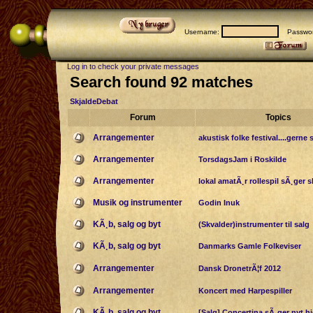
Username:
Passwor
Log in to check your private messages
Search found 92 matches
SkjaldeDebat
Forum
Topics
Arrangementer
akustisk folke festival....gerne 
Arrangementer
TorsdagsJam i Roskilde
Arrangementer
lokal amatÃ¸r rollespil sÃ¸ger s
Musik og instrumenter
Godin Inuk
KÃ¸b, salg og byt
(Skvalder)instrumenter til salg
KÃ¸b, salg og byt
Danmarks Gamle Folkeviser
Arrangementer
Dansk DronetrÃ¦f 2012
Arrangementer
Koncert med Harpespiller
KÃ¸b, salg og byt
[Salg] Concertina sÃ¸ger nyt h