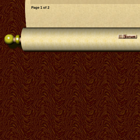
Page
1
of
2