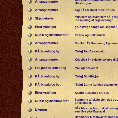
Ars Amandi Middelaldermusikfe
Arrangementer
Ulvsborgen
Arrangementer
Tag pÃ¥ festival med Dronemu
Musikere og praktikere sÃ¸ges t
Skjaldetavlen
indspilning af Skjaldesang3
Efterlysninger
grundtvigs sange om sagnkong
Musik og instrumenter
Celtisk og Folk musik
Arrangementer
Ranild pÃ¥ Bramming Egnsm
KÃ¸b, salg og byt
[Salg] RenÃ¦ssancelut
Arrangementer
Krigslive 7 - skjalde sÃ¸ges til 
Fejl pÃ¥ skjaldesang
Mail og beskeder
KÃ¸b, salg og byt
[Salg] BlokflÃ¸jte
KÃ¸b, salg og byt
[Salg] Zurna (tyrkisk skalmeje)
Efterlysninger
Asatro julesange sÃ¸ges
Stemning af skalmejer, dvs ogs
Musik og instrumenter
sÃ¦kkepiber.
SÃ¥ blev der brugt skjaldesange
Diverse
semilive pÃ¥ Fastaval
Danmarks 1. festival for midde