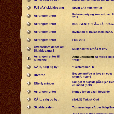
Fejl pÃ¥ skjaldesang
Spam pÃ¥ kommentar
Releaseparty og koncert med H
Arrangementer
2012
Arrangementer
KROEVENTYR PÃ… LÃ˜RDAG..
Arrangementer
Invitation til Balladeseminar 27
Arrangementer
FOD 2011
Overordnet debat om
Mulighed for at fÃ¥ et lift?
Skjaldesang 3
Arrangementer til
Announcement:
At melde sig 
numrene
"rolle"
KÃ¸b, salg og byt
"Falsterpibe" i D
Bedste mÃ¥de at lave sit eget
Diverse
skomÃ¸nster?
Sunget af skjalde pÃ¥ Hjerl He
Efterlysninger
en mand (helt)
Arrangementer
Konge for en dag i Roskilde
KÃ¸b, salg og byt
(SALG) Tyrkisk Oud
Skjaldetavlen
Trommeslager sÃ¸ges Krigslive