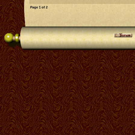
Page
1
of
2