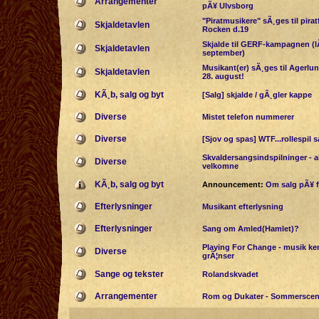
Arrangementer
pÃ¥ Ulvsborg
"Piratmusikere" sÃ¸ges til pira
Skjaldetavlen
Rocken d.19
Skjalde til GERF-kampagnen (lÃ
Skjaldetavlen
september)
Musikant(er) sÃ¸ges til Agerlun
Skjaldetavlen
28. august!
KÃ¸b, salg og byt
[Salg] skjalde / gÃ¸gler kappe
Diverse
Mistet telefon nummerer
Diverse
[Sjov og spas] WTF...rollespil 
Skvaldersangsindspilninger - al
Diverse
velkomne
KÃ¸b, salg og byt
Announcement:
Om salg pÃ¥ 
Efterlysninger
Musikant efterlysning
Efterlysninger
Sang om Amled(Hamlet)?
Playing For Change - musik ke
Diverse
grÃ¦nser
Sange og tekster
Rolandskvadet
Arrangementer
Rom og Dukater - Sommerscen