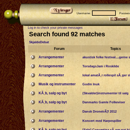
Username:
Passwor
Log in to check your private messages
Search found 92 matches
SkjaldeDebat
Forum
Topics
Arrangementer
akustisk folke festival....gerne 
Arrangementer
TorsdagsJam i Roskilde
Arrangementer
lokal amatÃ¸r rollespil sÃ¸ger s
Musik og instrumenter
Godin Inuk
KÃ¸b, salg og byt
(Skvalder)instrumenter til salg
KÃ¸b, salg og byt
Danmarks Gamle Folkeviser
Arrangementer
Dansk DronetrÃ¦f 2012
Arrangementer
Koncert med Harpespiller
KÃ¸b, salg og byt
[Salg] Concertina sÃ¸ger nyt h