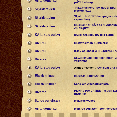
Arrangementer
pÃ¥ Ulvsborg
"Piratmusikere" sÃ¸ges til pira
Skjaldetavlen
Rocken d.19
Skjalde til GERF-kampagnen (lÃ
Skjaldetavlen
september)
Musikant(er) sÃ¸ges til Agerlun
Skjaldetavlen
28. august!
KÃ¸b, salg og byt
[Salg] skjalde / gÃ¸gler kappe
Diverse
Mistet telefon nummerer
Diverse
[Sjov og spas] WTF...rollespil 
Skvaldersangsindspilninger - al
Diverse
velkomne
KÃ¸b, salg og byt
Announcement:
Om salg pÃ¥ 
Efterlysninger
Musikant efterlysning
Efterlysninger
Sang om Amled(Hamlet)?
Playing For Change - musik ke
Diverse
grÃ¦nser
Sange og tekster
Rolandskvadet
Arrangementer
Rom og Dukater - Sommerscen