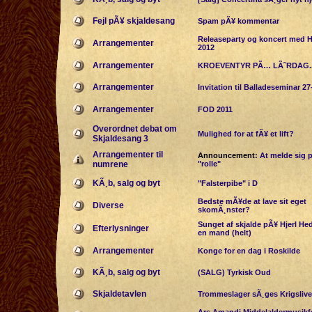
Fejl pÃ¥ skjaldesang
Spam pÃ¥ kommentar
Releaseparty og koncert med H
Arrangementer
2012
Arrangementer
KROEVENTYR PÃ… LÃ˜RDAG..
Arrangementer
Invitation til Balladeseminar 27
Arrangementer
FOD 2011
Overordnet debat om
Mulighed for at fÃ¥ et lift?
Skjaldesang 3
Arrangementer til
Announcement:
At melde sig 
numrene
"rolle"
KÃ¸b, salg og byt
"Falsterpibe" i D
Bedste mÃ¥de at lave sit eget
Diverse
skomÃ¸nster?
Sunget af skjalde pÃ¥ Hjerl He
Efterlysninger
en mand (helt)
Arrangementer
Konge for en dag i Roskilde
KÃ¸b, salg og byt
(SALG) Tyrkisk Oud
Skjaldetavlen
Trommeslager sÃ¸ges Krigslive