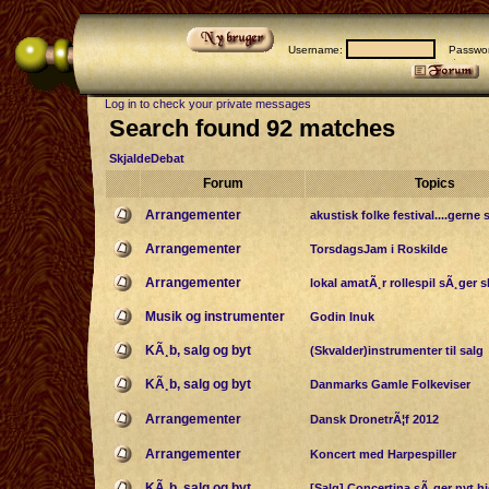
Username:
Passwor
Log in to check your private messages
Search found 92 matches
SkjaldeDebat
Forum
Topics
Arrangementer
akustisk folke festival....gerne 
Arrangementer
TorsdagsJam i Roskilde
Arrangementer
lokal amatÃ¸r rollespil sÃ¸ger s
Musik og instrumenter
Godin Inuk
KÃ¸b, salg og byt
(Skvalder)instrumenter til salg
KÃ¸b, salg og byt
Danmarks Gamle Folkeviser
Arrangementer
Dansk DronetrÃ¦f 2012
Arrangementer
Koncert med Harpespiller
KÃ¸b, salg og byt
[Salg] Concertina sÃ¸ger nyt h