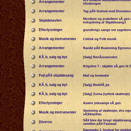
Ars Amandi Middelaldermusikfe
Arrangementer
Ulvsborgen
Arrangementer
Tag pÃ¥ festival med Dronemu
Musikere og praktikere sÃ¸ges t
Skjaldetavlen
indspilning af Skjaldesang3
Efterlysninger
grundtvigs sange om sagnkong
Musik og instrumenter
Celtisk og Folk musik
Arrangementer
Ranild pÃ¥ Bramming Egnsm
KÃ¸b, salg og byt
[Salg] RenÃ¦ssancelut
Arrangementer
Krigslive 7 - skjalde sÃ¸ges til 
Fejl pÃ¥ skjaldesang
Mail og beskeder
KÃ¸b, salg og byt
[Salg] BlokflÃ¸jte
KÃ¸b, salg og byt
[Salg] Zurna (tyrkisk skalmeje)
Efterlysninger
Asatro julesange sÃ¸ges
Stemning af skalmejer, dvs ogs
Musik og instrumenter
sÃ¦kkepiber.
SÃ¥ blev der brugt skjaldesange
Diverse
semilive pÃ¥ Fastaval
Danmarks 1. festival for midde