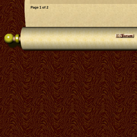
Page
1
of
2