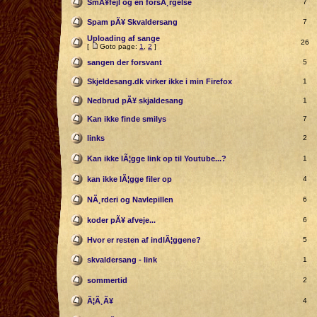
SmÃ¥fejl og en forsÃ¸rgelse
7
Spam pÃ¥ Skvaldersang
7
Uploading af sange
26
[
Goto page:
1
,
2
]
sangen der forsvant
5
Skjeldesang.dk virker ikke i min Firefox
1
Nedbrud pÃ¥ skjaldesang
1
Kan ikke finde smilys
7
links
2
Kan ikke lÃ¦gge link op til Youtube...?
1
kan ikke lÃ¦gge filer op
4
NÃ¸rderi og Navlepillen
6
koder pÃ¥ afveje...
6
Hvor er resten af indlÃ¦ggene?
5
skvaldersang - link
1
sommertid
2
Ã¦Ã¸Ã¥
4