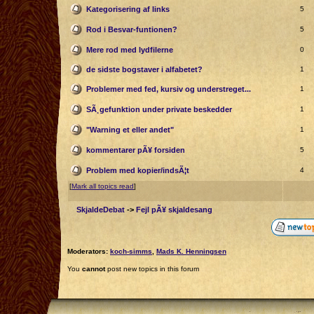
Kategorisering af links
5
Rod i Besvar-funtionen?
5
Mere rod med lydfilerne
0
de sidste bogstaver i alfabetet?
1
Problemer med fed, kursiv og understreget...
1
SÃ¸gefunktion under private beskedder
1
"Warning et eller andet"
1
kommentarer pÃ¥ forsiden
5
Problem med kopier/indsÃ¦t
4
[
Mark all topics read
]
SkjaldeDebat
->
Fejl pÃ¥ skjaldesang
Moderators:
koch-simms
,
Mads K. Henningsen
You
cannot
post new topics in this forum