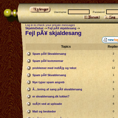
Username:
Password:
Log in to check your private messages
SkjaldeDebat
->
Fejl pÃ¥ skjaldesang
->
Fejl pÃ¥ skjaldesang
Topics
Replie
Spam pÃ¥ Skvaldersang
2
Spam pÃ¥ kommentar
0
problemer med indlÃ¦g og tekst
12
Spam pÃ¥ Skvaldersang
1
Nye typer spam angreb
3
Ã…bning af sang pÃ¥ skvaldersang
5
er skvaldersang.dk lukket?
2
svÃ¦rt ved at uploade
6
Mail og beskeder
0