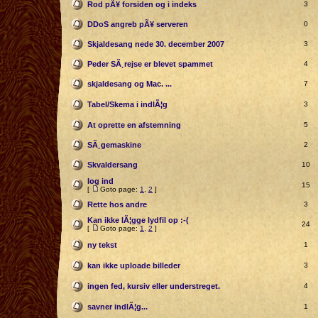
Rod pÃ¥ forsiden og i indeks
3
DDoS angreb pÃ¥ serveren
0
Skjaldesang nede 30. december 2007
3
Peder SÃ¸rejse er blevet spammet
4
skjaldesang og Mac. ...
7
Tabel/Skema i indlÃ¦g
3
At oprette en afstemning
5
SÃ¸gemaskine
2
Skvaldersang
10
log ind
15
[
Goto page:
1
,
2
]
Rette hos andre
3
Kan ikke lÃ¦gge lydfil op :-(
24
[
Goto page:
1
,
2
]
ny tekst
1
kan ikke uploade billeder
3
ingen fed, kursiv eller understreget.
4
savner indlÃ¦g...
1