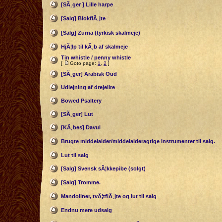
[SÃ¸ger ] Lille harpe
[Salg] BlokflÃ¸jte
[Salg] Zurna (tyrkisk skalmeje)
HjÃ¦lp til kÃ¸b af skalmeje
Tin whistle / penny whistle
[
Goto page:
1
,
2
]
[SÃ¸ger] Arabisk Oud
Udlejning af drejelire
Bowed Psaltery
[SÃ¸ger] Lut
[KÃ¸bes] Davul
Brugte middelalder/middelalderagtige instrumenter til salg.
Lut til salg
[Salg] Svensk sÃ¦kkepibe (solgt)
[Salg] Tromme.
Mandoliner, tvÃ¦tflÃ¸jte og lut til salg
Endnu mere udsalg