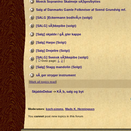
Moeck Sopranino Skalmeje sÃ¦lges/byttes
Salg af Danmarks Gamle Folkeviser af Svend Grundvig mf.
[SALG ]Eckermann bodhrÃ¡n (solgt)
[SALG] sÃ¦kkepibe (solgt)
[Salg] skjalde / gÃ¸gler kappe
[Salg] Harpe (Solgt)
[Salg] Drejelire (Solgt)
[SALG] Svensk sÃ¦kkepibe (solgt)
[
Goto page:
1
,
2
]
[Salg] Stagg mandolin (Solgt)
sÃ¸ger stryger instrument
[
Mark all topics read
]
SkjaldeDebat
->
KÃ¸b, salg og byt
Moderators:
koch-simms
,
Mads K. Henningsen
You
cannot
post new topics in this forum