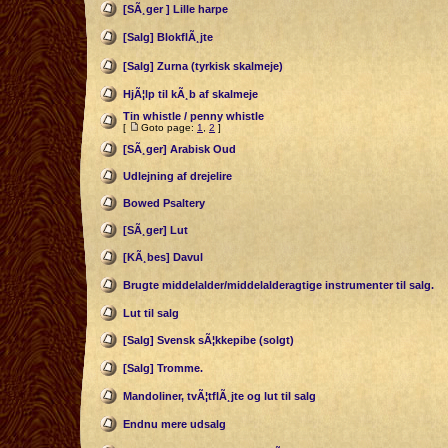
[SÃ¸ger ] Lille harpe
[Salg] BlokflÃ¸jte
[Salg] Zurna (tyrkisk skalmeje)
HjÃ¦lp til kÃ¸b af skalmeje
Tin whistle / penny whistle
[
Goto page:
1
,
2
]
[SÃ¸ger] Arabisk Oud
Udlejning af drejelire
Bowed Psaltery
[SÃ¸ger] Lut
[KÃ¸bes] Davul
Brugte middelalder/middelalderagtige instrumenter til salg.
Lut til salg
[Salg] Svensk sÃ¦kkepibe (solgt)
[Salg] Tromme.
Mandoliner, tvÃ¦tflÃ¸jte og lut til salg
Endnu mere udsalg