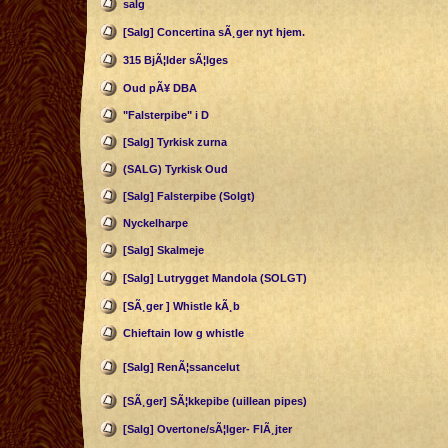
salg
[Salg] Concertina sÃ¸ger nyt hjem.
315 BjÃ¦lder sÃ¦lges
Oud pÃ¥ DBA
"Falsterpibe" i D
[Salg] Tyrkisk zurna
(SALG) Tyrkisk Oud
[Salg] Falsterpibe (Solgt)
Nyckelharpe
[Salg] Skalmeje
[Salg] Lutrygget Mandola (SOLGT)
[SÃ¸ger ] Whistle kÃ¸b
Chieftain low g whistle
[Salg] RenÃ¦ssancelut
[SÃ¸ger] SÃ¦kkepibe (uillean pipes)
[Salg] Overtone/sÃ¦lger- FlÃ¸jter