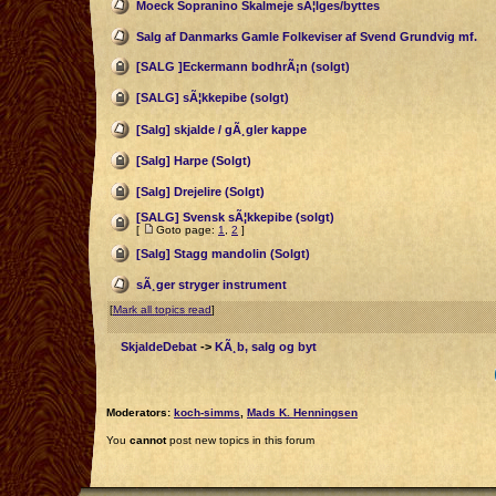
Moeck Sopranino Skalmeje sÃ¦lges/byttes
Salg af Danmarks Gamle Folkeviser af Svend Grundvig mf.
[SALG ]Eckermann bodhrÃ¡n (solgt)
[SALG] sÃ¦kkepibe (solgt)
[Salg] skjalde / gÃ¸gler kappe
[Salg] Harpe (Solgt)
[Salg] Drejelire (Solgt)
[SALG] Svensk sÃ¦kkepibe (solgt)
[
Goto page:
1
,
2
]
[Salg] Stagg mandolin (Solgt)
sÃ¸ger stryger instrument
[
Mark all topics read
]
SkjaldeDebat
->
KÃ¸b, salg og byt
Moderators:
koch-simms
,
Mads K. Henningsen
You
cannot
post new topics in this forum