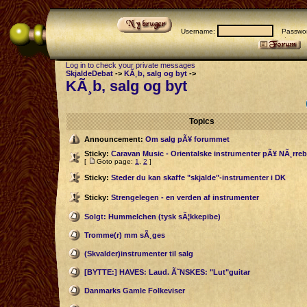
Username:
Passwor
Log in to check your private messages
SkjaldeDebat
->
KÃ¸b, salg og byt
->
KÃ¸b, salg og byt
Topics
Announcement:
Om salg pÃ¥ forummet
Sticky:
Caravan Music - Orientalske instrumenter pÃ¥ NÃ¸rreb
[
Goto page:
1
,
2
]
Sticky:
Steder du kan skaffe "skjalde"-instrumenter i DK
Sticky:
Strengelegen - en verden af instrumenter
Solgt: Hummelchen (tysk sÃ¦kkepibe)
Tromme(r) mm sÃ¸ges
(Skvalder)instrumenter til salg
[BYTTE:] HAVES: Laud. Ã˜NSKES: "Lut"guitar
Danmarks Gamle Folkeviser