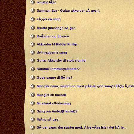
whistle lÃ¦re
Samhain Eve - Guitar akkorder sÃ¸ges (:
sÃ¸ger en sang
Asatro julesange sÃ¸ges
DvÃ¦rgen og Elveren
Akkorder til Ridder Phillip
den bagvente sang
Guitar Akkorder til stolt signild
Nemme korarrangementer?
Gode sange til flÃ¸jte?
Mangler navn, melodi og tekst pÃ¥ en god sang! HjÃ¦lp Ã¸ns
Mangler en melodi
Musikant efterlysning
Sang om Amled(Hamlet)?
HjÃ¦lp sÃ¸ges.
SÃ¸ger sang, der starter med: Ã†re vÃ¦re Isis i det hÃ¸je...