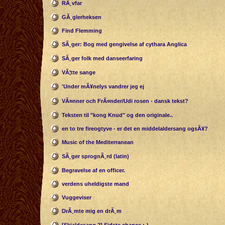
RÃ¸vfar
GÃ¸glerheksen
Find Flemming
SÃ¸ger: Bog med gengivelse af cythara Anglica
SÃ¸ger folk med danseerfaring
VÃ¦tte sange
'Under mÃ¥nelys vandrer jeg ej
VÃ¤nner och FrÃ¤nder/Udi rosen - dansk tekst?
Teksten til "kong Knud" og den originale..
en to tre fireogtyve - er det en middelaldersang ogsÃ¥?
Music of the Mediterranean
SÃ¸ger sprognÃ¸rd (latin)
Begravelse af en officer.
verdens uheldigste mand
Vuggeviser
DrÃ¸mte mig en drÃ¸m