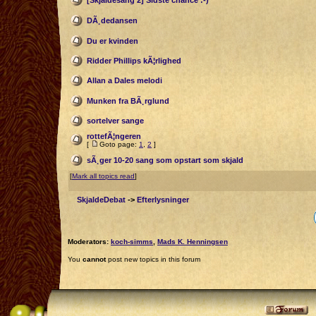
[Skjaldesang 2] Sidste chance :-)
DÃ¸dedansen
Du er kvinden
Ridder Phillips kÃ¦rlighed
Allan a Dales melodi
Munken fra BÃ¸rglund
sortelver sange
rottefÃ¦ngeren
[
Goto page:
1
,
2
]
sÃ¸ger 10-20 sang som opstart som skjald
[
Mark all topics read
]
SkjaldeDebat
->
Efterlysninger
Moderators:
koch-simms
,
Mads K. Henningsen
You
cannot
post new topics in this forum