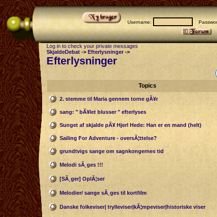
Username:
Passwor
Log in to check your private messages
SkjaldeDebat
->
Efterlysninger
->
Efterlysninger
Topics
2. stemme til Maria gennem torne gÃ¥r
sang: " bÃ¥let blusser " efterlyses
Sunget af skjalde pÃ¥ Hjerl Hede: Han er en mand (helt)
Sailing For Adventure - oversÃ¦ttelse?
grundtvigs sange om sagnkongernes tid
Melodi sÃ¸ges !!!
[SÃ¸ger] OplÃ¦ser
Melodier/ sange sÃ¸ges til kortfilm
Danske folkeviser| trylleviser|kÃ¦mpeviser|historiske viser