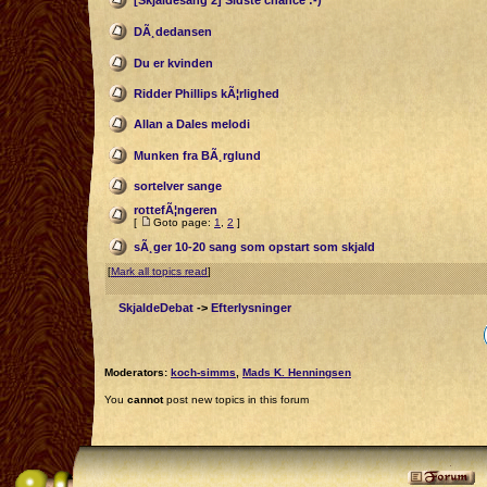
[Skjaldesang 2] Sidste chance :-)
DÃ¸dedansen
Du er kvinden
Ridder Phillips kÃ¦rlighed
Allan a Dales melodi
Munken fra BÃ¸rglund
sortelver sange
rottefÃ¦ngeren
[
Goto page:
1
,
2
]
sÃ¸ger 10-20 sang som opstart som skjald
[
Mark all topics read
]
SkjaldeDebat
->
Efterlysninger
Moderators:
koch-simms
,
Mads K. Henningsen
You
cannot
post new topics in this forum