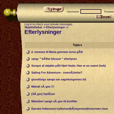
Username:
Passwor
Log in to check your private messages
SkjaldeDebat
->
Efterlysninger
->
Efterlysninger
Topics
2. stemme til Maria gennem torne gÃ¥r
sang: " bÃ¥let blusser " efterlyses
Sunget af skjalde pÃ¥ Hjerl Hede: Han er en mand (helt)
Sailing For Adventure - oversÃ¦ttelse?
grundtvigs sange om sagnkongernes tid
Melodi sÃ¸ges !!!
[SÃ¸ger] OplÃ¦ser
Melodier/ sange sÃ¸ges til kortfilm
Danske folkeviser| trylleviser|kÃ¦mpeviser|historiske viser