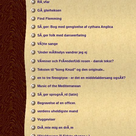
RÃ¸vfar
GÃ¸glerheksen
Find Flemming
SÃ¸ger: Bog med gengivelse af cythara Anglica
SÃ¸ger folk med danseerfaring
VÃ¦tte sange
'Under mÃ¥nelys vandrer jeg ej
VÃ¤nner och FrÃ¤nder/Udi rosen - dansk tekst?
Teksten til "kong Knud" og den originale..
en to tre fireogtyve - er det en middelaldersang ogsÃ¥?
Music of the Mediterranean
SÃ¸ger sprognÃ¸rd (latin)
Begravelse af en officer.
verdens uheldigste mand
Vuggeviser
DrÃ¸mte mig en drÃ¸m