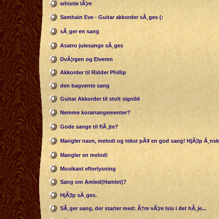
whistle lÃ¦re
Samhain Eve - Guitar akkorder sÃ¸ges (:
sÃ¸ger en sang
Asatro julesange sÃ¸ges
DvÃ¦rgen og Elveren
Akkorder til Ridder Phillip
den bagvente sang
Guitar Akkorder til stolt signild
Nemme korarrangementer?
Gode sange til flÃ¸jte?
Mangler navn, melodi og tekst pÃ¥ en god sang! HjÃ¦lp Ã¸ns
Mangler en melodi
Musikant efterlysning
Sang om Amled(Hamlet)?
HjÃ¦lp sÃ¸ges.
SÃ¸ger sang, der starter med: Ã†re vÃ¦re Isis i det hÃ¸je...