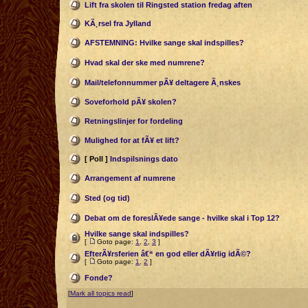
Lift fra skolen til Ringsted station fredag aften
KÃ¸rsel fra Jylland
AFSTEMNING: Hvilke sange skal indspilles?
Hvad skal der ske med numrene?
Mail/telefonnummer pÃ¥ deltagere Ã¸nskes
Soveforhold pÃ¥ skolen?
Retningslinjer for fordeling
Mulighed for at fÃ¥ et lift?
[ Poll ]
Indspilsnings dato
Arrangement af numrene
Sted (og tid)
Debat om de foreslÃ¥ede sange - hvilke skal i Top 12?
Hvilke sange skal indspilles?
[
Goto page:
1
,
2
,
3
]
EfterÃ¥rsferien â€“ en god eller dÃ¥rlig idÃ©?
[
Goto page:
1
,
2
]
Fonde?
[
Mark all topics read
]