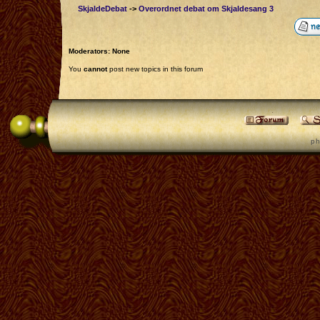
SkjaldeDebat
->
Overordnet debat om Skjaldesang 3
Moderators: None
You
cannot
post new topics in this forum
p h