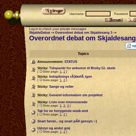
Username:
Password:
Log in to check your private messages
SkjaldeDebat
->
Overordnet debat om Skjaldesang 3
->
Overordnet debat om Skjaldesang
Topics
Announcement:
STATUS
Sticky:
Tidspunkt for ankomst til Broby Gl. skole
[
Goto page:
1
,
2
]
Sticky:
Indspilnings rÃ¦kkefÃ¸lgen
[
Goto page:
1
,
2
]
Sticky:
Sange og roller
Sticky:
Generel information om projektet
Sticky:
Liste over interesserede
[
Goto page:
1
,
2
,
3
]
Tak for en forrygende week-end
[
Goto page:
1
,
2
]
Snart farvel... og snart pÃ¥ gensyn :-)
Udstyr og andet grej
[
Goto page:
1
,
2
]