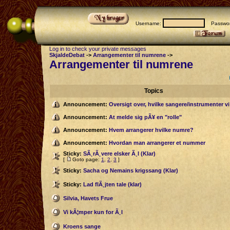
Username:
Passwor
Log in to check your private messages
SkjaldeDebat
->
Arrangementer til numrene
->
Arrangementer til numrene
Topics
Announcement:
Oversigt over, hvilke sangere/instrumenter v
Announcement:
At melde sig pÃ¥ en "rolle"
Announcement:
Hvem arrangerer hvilke numre?
Announcement:
Hvordan man arrangerer et nummer
Sticky:
SÃ¸rÃ¸vere elsker Ã¸l (Klar)
[
Goto page:
1
,
2
,
3
]
Sticky:
Sacha og Nemains krigssang (Klar)
Sticky:
Lad flÃ¸jten tale (klar)
Silvia, Havets Frue
Vi kÃ¦mper kun for Ã¸l
Kroens sange