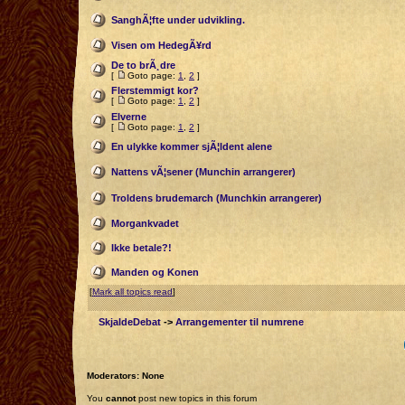
SanghÃ¦fte under udvikling.
Visen om HedegÃ¥rd
De to brÃ¸dre
[
Goto page:
1
,
2
]
Flerstemmigt kor?
[
Goto page:
1
,
2
]
Elverne
[
Goto page:
1
,
2
]
En ulykke kommer sjÃ¦ldent alene
Nattens vÃ¦sener (Munchin arrangerer)
Troldens brudemarch (Munchkin arrangerer)
Morgankvadet
Ikke betale?!
Manden og Konen
[
Mark all topics read
]
SkjaldeDebat
->
Arrangementer til numrene
Moderators: None
You
cannot
post new topics in this forum