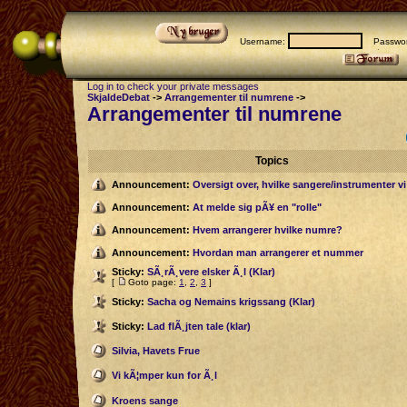
Username:
Passwor
Log in to check your private messages
SkjaldeDebat
->
Arrangementer til numrene
->
Arrangementer til numrene
Topics
Announcement:
Oversigt over, hvilke sangere/instrumenter v
Announcement:
At melde sig pÃ¥ en "rolle"
Announcement:
Hvem arrangerer hvilke numre?
Announcement:
Hvordan man arrangerer et nummer
Sticky:
SÃ¸rÃ¸vere elsker Ã¸l (Klar)
[
Goto page:
1
,
2
,
3
]
Sticky:
Sacha og Nemains krigssang (Klar)
Sticky:
Lad flÃ¸jten tale (klar)
Silvia, Havets Frue
Vi kÃ¦mper kun for Ã¸l
Kroens sange