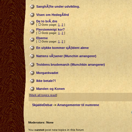
SanghÃ¦fte under udvikling.
Visen om HedegÃ¥rd
De to brÃ¸dre
[
Goto page:
1
,
2
]
Flerstemmigt kor?
[
Goto page:
1
,
2
]
Elverne
[
Goto page:
1
,
2
]
En ulykke kommer sjÃ¦ldent alene
Nattens vÃ¦sener (Munchin arrangerer)
Troldens brudemarch (Munchkin arrangerer)
Morgankvadet
Ikke betale?!
Manden og Konen
[
Mark all topics read
]
SkjaldeDebat
->
Arrangementer til numrene
Moderators: None
You
cannot
post new topics in this forum