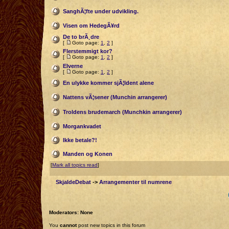
SanghÃ¦fte under udvikling.
Visen om HedegÃ¥rd
De to brÃ¸dre
[
Goto page:
1
,
2
]
Flerstemmigt kor?
[
Goto page:
1
,
2
]
Elverne
[
Goto page:
1
,
2
]
En ulykke kommer sjÃ¦ldent alene
Nattens vÃ¦sener (Munchin arrangerer)
Troldens brudemarch (Munchkin arrangerer)
Morgankvadet
Ikke betale?!
Manden og Konen
[
Mark all topics read
]
SkjaldeDebat
->
Arrangementer til numrene
Moderators: None
You
cannot
post new topics in this forum