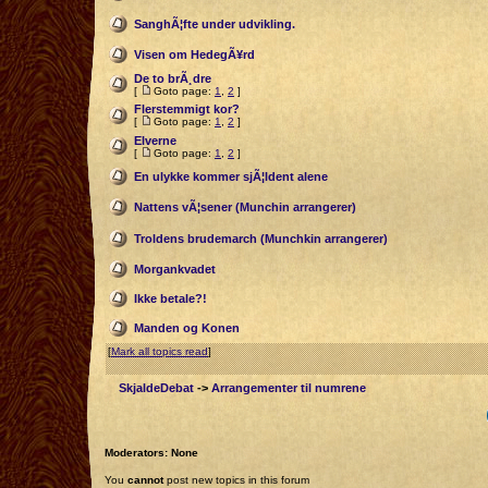
SanghÃ¦fte under udvikling.
Visen om HedegÃ¥rd
De to brÃ¸dre
[
Goto page:
1
,
2
]
Flerstemmigt kor?
[
Goto page:
1
,
2
]
Elverne
[
Goto page:
1
,
2
]
En ulykke kommer sjÃ¦ldent alene
Nattens vÃ¦sener (Munchin arrangerer)
Troldens brudemarch (Munchkin arrangerer)
Morgankvadet
Ikke betale?!
Manden og Konen
[
Mark all topics read
]
SkjaldeDebat
->
Arrangementer til numrene
Moderators: None
You
cannot
post new topics in this forum