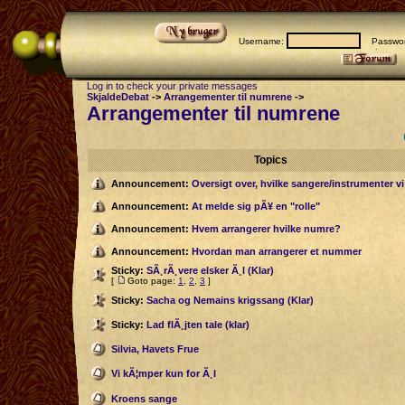
Username:
Passwor
Log in to check your private messages
SkjaldeDebat
->
Arrangementer til numrene
->
Arrangementer til numrene
Topics
Announcement:
Oversigt over, hvilke sangere/instrumenter v
Announcement:
At melde sig pÃ¥ en "rolle"
Announcement:
Hvem arrangerer hvilke numre?
Announcement:
Hvordan man arrangerer et nummer
Sticky:
SÃ¸rÃ¸vere elsker Ã¸l (Klar)
[
Goto page:
1
,
2
,
3
]
Sticky:
Sacha og Nemains krigssang (Klar)
Sticky:
Lad flÃ¸jten tale (klar)
Silvia, Havets Frue
Vi kÃ¦mper kun for Ã¸l
Kroens sange