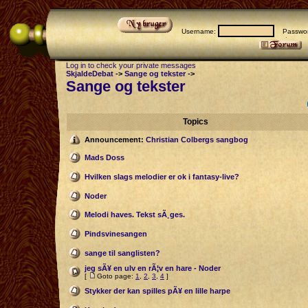
Username:
Passwor
Log in to check your private messages
SkjaldeDebat
->
Sange og tekster
->
Sange og tekster
Topics
Announcement:
Christian Colbergs sangbog
Mads Doss
Hvilken slags melodier er ok i fantasy-live?
Noder
Melodi haves. Tekst sÃ¸ges.
Pindsvinesangen
sange til sanglisten?
jeg sÃ¥ en ulv en rÃ¦v en hare - Noder
[
Goto page:
1
,
2
,
3
,
4
]
Stykker der kan spilles pÃ¥ en lille harpe