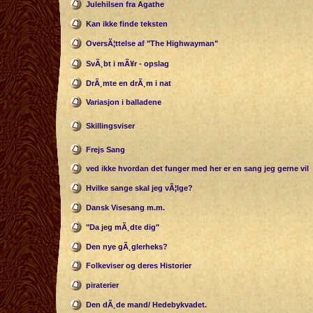
Julehilsen fra Agathe
Kan ikke finde teksten
OversÃ¦ttelse af "The Highwayman"
SvÃ¸bt i mÃ¥r - opslag
DrÃ¸mte en drÃ¸m i nat
Variasjon i balladene
Skillingsviser
Frejs Sang
ved ikke hvordan det funger med her er en sang jeg gerne vil
Hvilke sange skal jeg vÃ¦lge?
Dansk Visesang m.m.
"Da jeg mÃ¸dte dig"
Den nye gÃ¸glerheks?
Folkeviser og deres Historier
piraterier
Den dÃ¸de mand/ Hedebykvadet.