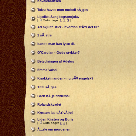
Kavalerdansen
Tekst haves men melodi sÃ¸ges
Liselles Sangbogsprojekt.
[
Goto page:
1
,
2
,
3
]
Ad skjulte stier - hvordan stÃ¥r det til?
2 sÃ¸stre
bands man kan lytte til.
O'Carolan - Gode stykker?
Betydningen af Adelus
Emma Valssi
Knokkelmanden - nu pÃ¥ engelsk?
Titel sÃ¸ges...
I den hÃ¸je riddersal
Rolandskvadet
Kresten lad sÃ¥ vÃ¦re!
Liden Kirsten og Buris
[
Goto page:
1
,
2
]
Ã…rle om morgenen