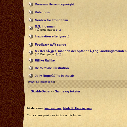
Dansens Herre - copyright
Kategorier
Norden for Trondheim
B.S. Ingeman
[
Goto page:
1
,
2
]
Inspiration efterlyses :)
Feedback pÃ¥ sange
tekster sÃ¸ges, manden der opfandt Ã¸l og Vandringsmanden
[
Goto page:
1
,
2
]
Rillike Rallike
De to ravne illustration
Jolly Rogerâ€™s in the air
[
Mark all topics read
]
SkjaldeDebat
->
Sange og tekster
Moderators:
koch-simms
,
Mads K. Henningsen
You
cannot
post new topics in this forum