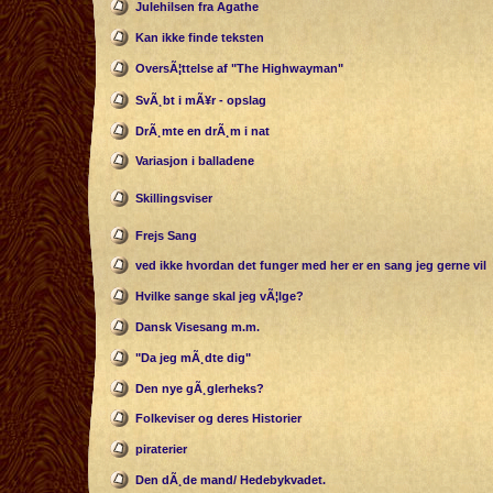
Julehilsen fra Agathe
Kan ikke finde teksten
OversÃ¦ttelse af "The Highwayman"
SvÃ¸bt i mÃ¥r - opslag
DrÃ¸mte en drÃ¸m i nat
Variasjon i balladene
Skillingsviser
Frejs Sang
ved ikke hvordan det funger med her er en sang jeg gerne vil
Hvilke sange skal jeg vÃ¦lge?
Dansk Visesang m.m.
"Da jeg mÃ¸dte dig"
Den nye gÃ¸glerheks?
Folkeviser og deres Historier
piraterier
Den dÃ¸de mand/ Hedebykvadet.