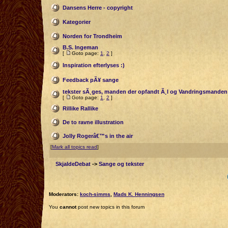
Dansens Herre - copyright
Kategorier
Norden for Trondheim
B.S. Ingeman
[
Goto page:
1
,
2
]
Inspiration efterlyses :)
Feedback pÃ¥ sange
tekster sÃ¸ges, manden der opfandt Ã¸l og Vandringsmanden
[
Goto page:
1
,
2
]
Rillike Rallike
De to ravne illustration
Jolly Rogerâ€™s in the air
[
Mark all topics read
]
SkjaldeDebat
->
Sange og tekster
Moderators:
koch-simms
,
Mads K. Henningsen
You
cannot
post new topics in this forum