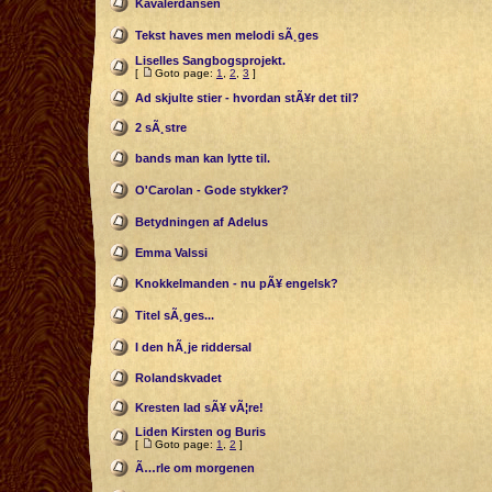
Kavalerdansen
Tekst haves men melodi sÃ¸ges
Liselles Sangbogsprojekt.
[
Goto page:
1
,
2
,
3
]
Ad skjulte stier - hvordan stÃ¥r det til?
2 sÃ¸stre
bands man kan lytte til.
O'Carolan - Gode stykker?
Betydningen af Adelus
Emma Valssi
Knokkelmanden - nu pÃ¥ engelsk?
Titel sÃ¸ges...
I den hÃ¸je riddersal
Rolandskvadet
Kresten lad sÃ¥ vÃ¦re!
Liden Kirsten og Buris
[
Goto page:
1
,
2
]
Ã…rle om morgenen