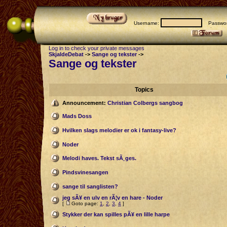
Username:
Passwor
Log in to check your private messages
SkjaldeDebat
->
Sange og tekster
->
Sange og tekster
Topics
Announcement:
Christian Colbergs sangbog
Mads Doss
Hvilken slags melodier er ok i fantasy-live?
Noder
Melodi haves. Tekst sÃ¸ges.
Pindsvinesangen
sange til sanglisten?
jeg sÃ¥ en ulv en rÃ¦v en hare - Noder
[
Goto page:
1
,
2
,
3
,
4
]
Stykker der kan spilles pÃ¥ en lille harpe