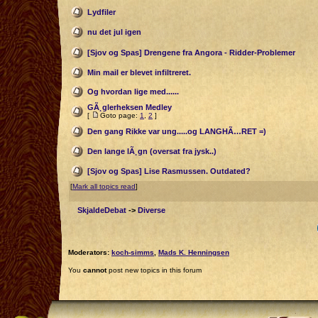
Lydfiler
nu det jul igen
[Sjov og Spas] Drengene fra Angora - Ridder-Problemer
Min mail er blevet infiltreret.
Og hvordan lige med......
GÃ¸glerheksen Medley
[
Goto page:
1
,
2
]
Den gang Rikke var ung.....og LANGHÃ…RET =)
Den lange lÃ¸gn (oversat fra jysk..)
[Sjov og Spas] Lise Rasmussen. Outdated?
[
Mark all topics read
]
SkjaldeDebat
->
Diverse
Moderators:
koch-simms
,
Mads K. Henningsen
You
cannot
post new topics in this forum