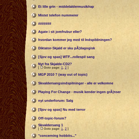
Et lille grin - middelaldermusik/rap
Mistet telefon nummerer
#######
Agate i sit jomfrubur eller?
hvordan kommer jeg med til Indspildningen?
Diktator-Skjald er sku pÃ¦dagogisk
[Sjov og spas] WTF...rollespil sang
Nyt fra Skjalde-CD2?
[
Goto page:
1
,
2
]
MGP 2010 ? (way out of topic)
Skvaldersangsindspilninger - alle er velkomne
Playing For Change - musik kender ingen grÃ¦nser
nyt underforum: Salg
[Sjov og spas] Nu med terror
Off-topic-forum?
Skvaldersang 1
[
Goto page:
1
,
2
]
"concerning hobbits..."