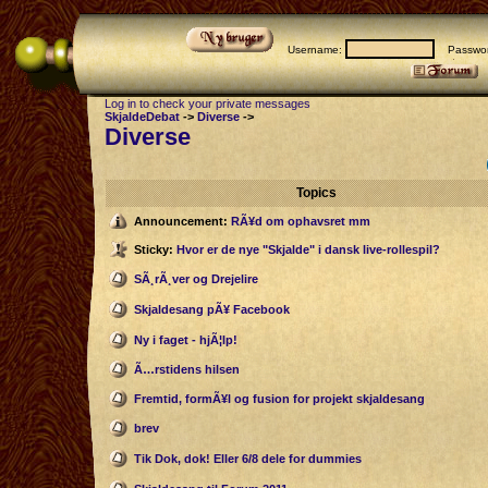
Username:
Passwor
Log in to check your private messages
SkjaldeDebat
->
Diverse
->
Diverse
Topics
Announcement:
RÃ¥d om ophavsret mm
Sticky:
Hvor er de nye "Skjalde" i dansk live-rollespil?
SÃ¸rÃ¸ver og Drejelire
Skjaldesang pÃ¥ Facebook
Ny i faget - hjÃ¦lp!
Ã…rstidens hilsen
Fremtid, formÃ¥l og fusion for projekt skjaldesang
brev
Tik Dok, dok! Eller 6/8 dele for dummies