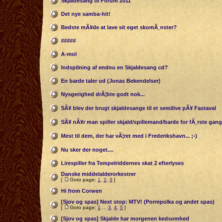
Skjaldesang til Forum 2011
Det nye samba-hit!
Bedste mÃ¥de at lave sit eget skomÃ¸nster?
#####
A-mol
Indspilning af endnu en Skjaldesang cd?
En barde taler ud (Jonas Bekendelser)
Nysgerighed drÃ¦bte godt nok...
SÃ¥ blev der brugt skjaldesange til et semilive pÃ¥ Fastaval
SÃ¥ nÃ¥r man spiller skjald/spillemand/barde for fÃ¸rste gang
Mest til dem, der har vÃ¦ret med i Frederikshavn... ;-)
Nu sker der noget....
Lirespiller fra Tempelriddernes skat 2 efterlyses
Danske middelalderorkestrer
[
Goto page:
1
,
2
,
3
]
Hi from Corwen
[Sjov og spas] Next stop: MTV! (Porrepolka og andet spas)
[
Goto page:
1
...
3
,
4
,
5
]
[Sjov og spas] Skjalde har morgenen kedsomhed