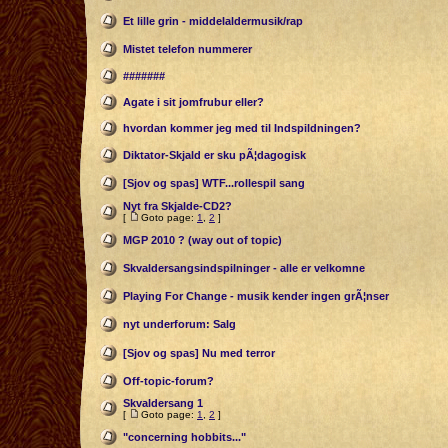
Et lille grin - middelaldermusik/rap
Mistet telefon nummerer
#######
Agate i sit jomfrubur eller?
hvordan kommer jeg med til Indspildningen?
Diktator-Skjald er sku pÃ¦dagogisk
[Sjov og spas] WTF...rollespil sang
Nyt fra Skjalde-CD2?
[
Goto page:
1
,
2
]
MGP 2010 ? (way out of topic)
Skvaldersangsindspilninger - alle er velkomne
Playing For Change - musik kender ingen grÃ¦nser
nyt underforum: Salg
[Sjov og spas] Nu med terror
Off-topic-forum?
Skvaldersang 1
[
Goto page:
1
,
2
]
"concerning hobbits..."