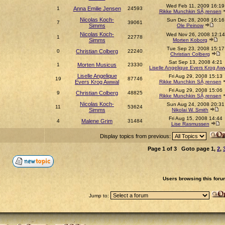
Wed Feb 11, 2009 16:19
1
Anna Emilie Jensen
24593
Rikke Munchkin SÃ¸rensen
Nicolas Koch-
Sun Dec 28, 2008 16:16
7
39061
Simms
Ole Peinow
Nicolas Koch-
Wed Nov 26, 2008 12:14
1
22778
Simms
Morten Koborg
Tue Sep 23, 2008 15:17
0
Christian Colberg
22240
Christian Colberg
Sat Sep 13, 2008 4:21
1
Morten Musicus
23330
Liselle Angelique Evers Krog Aw
Liselle Angelique
Fri Aug 29, 2008 15:13
19
87746
Evers Krog Awwal
Rikke Munchkin SÃ¸rensen
Fri Aug 29, 2008 15:06
9
Christian Colberg
48825
Rikke Munchkin SÃ¸rensen
Nicolas Koch-
Sun Aug 24, 2008 20:31
11
53624
Simms
Nikolai W. Smith
Fri Aug 15, 2008 14:44
4
Malene Grim
31484
Lise Rasmussen
Display topics from previous:
Page
1
of
3
Goto page
1
,
2
,
Users browsing this foru
Jump to: