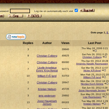
sword:
Log me on automatically each visit
Goto page
1
,
2
Replies
Author
Views
Last Post
Thu May 18, 2006 0:21
3
29840
Sat Feb 26, 2011 0:25
9
Christian Colberg
49925
Christian Colberg
Thu Apr 03, 2014 19:28
1
Christian Colberg
86090
Amanda Natalie Rasmussen
Liselle Angelique
Sat Mar 09, 2013 12:07
7
50771
Evers Krog Awwal
Nickie KÃ¼hnel
Mon Feb 25, 2013 21:20
10
William FrÃ¸land
53753
William FrÃ¸land
Mon Dec 24, 2012 16:15
2
Christian Colberg
28947
Nicolas Koch-Simms
Sat Jun 02, 2012 0:28
7
Kristian Nielsen
45735
Joost Haugmark Jensen
Sun May 20, 2012 22:52
3
jens pedersen
29892
Lise Rasmussen
Joost Haugmark
Tue May 08, 2012 1:29
13
69183
Jensen
Kristian Nielsen
Thu Jan 12, 2012 9:48