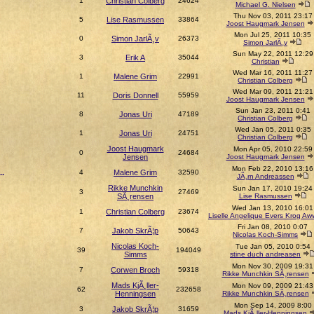
1
Christian Colberg
24624
Michael G. Nielsen
Thu Nov 03, 2011 23:17
5
Lise Rasmussen
33864
Joost Haugmark Jensen
Mon Jul 25, 2011 10:35
0
Simon JarlÃ¸v
26373
Simon JarlÃ¸v
Sun May 22, 2011 12:29
3
Erik A
35044
Christian
Wed Mar 16, 2011 11:27
1
Malene Grim
22991
Christian Colberg
Wed Mar 09, 2011 21:21
11
Doris Donnell
55959
Joost Haugmark Jensen
Sun Jan 23, 2011 0:41
8
Jonas Uri
47189
Christian Colberg
Wed Jan 05, 2011 0:35
1
Jonas Uri
24751
Christian Colberg
Joost Haugmark
Mon Apr 05, 2010 22:59
0
24684
Jensen
Joost Haugmark Jensen
Mon Feb 22, 2010 13:16
..
4
Malene Grim
32590
JÃ¸rn Andreassen
Rikke Munchkin
Sun Jan 17, 2010 19:24
3
27469
SÃ¸rensen
Lise Rasmussen
Wed Jan 13, 2010 16:01
1
Christian Colberg
23674
Liselle Angelique Evers Krog Aw
Fri Jan 08, 2010 0:07
7
Jakob SkrÃ¦p
50643
Nicolas Koch-Simms
Nicolas Koch-
Tue Jan 05, 2010 0:54
39
194049
Simms
stine duch andreasen
Mon Nov 30, 2009 19:31
7
Corwen Broch
59318
Rikke Munchkin SÃ¸rensen
Mads KjÃ¸ller-
Mon Nov 09, 2009 21:43
62
232658
Henningsen
Rikke Munchkin SÃ¸rensen
Mon Sep 14, 2009 8:00
3
Jakob SkrÃ¦p
31659
Mads KjÃ¸ller-Henningsen