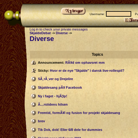
Username:
Pas
Log in to check your private messages
SkjaldeDebat
->
Diverse
->
Diverse
Topics
Announcement:
RÃ¥d om ophavsret mm
Sticky:
Hvor er de nye "Skjalde" i dansk live-rollespil?
SÃ¸rÃ¸ver og Drejelire
Skjaldesang pÃ¥ Facebook
Ny i faget - hjÃ¦lp!
Ã…rstidens hilsen
Fremtid, formÃ¥l og fusion for projekt skjaldesang
brev
Tik Dok, dok! Eller 6/8 dele for dummies