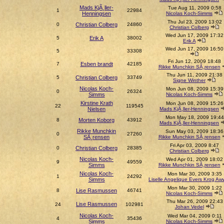
Mads KjÃ¸ller-
Tue Aug 11, 2009 0:58
1
22984
Henningsen
Nicolas Koch-Simms
Thu Jul 23, 2009 13:02
0
Christian Colberg
24860
Christian Colberg
Wed Jun 17, 2009 17:32
5
Erik A
38002
Erik A
Wed Jun 17, 2009 16:50
5
33308
Fri Jun 12, 2009 18:48
7
Esben brandt
42185
Rikke Munchkin SÃ¸rensen
Thu Jun 11, 2009 21:38
5
Christian Colberg
33749
Signe Winther
Nicolas Koch-
Mon Jun 08, 2009 15:39
0
26324
Simms
Nicolas Koch-Simms
Kirstine Krath
Mon Jun 08, 2009 15:26
22
119545
Nielsen
Mads KjÃ¸ller-Henningsen
Mon May 18, 2009 19:44
8
Morten Koborg
43912
Mads KjÃ¸ller-Henningsen
Rikke Munchkin
Sun May 03, 2009 18:36
0
27260
SÃ¸rensen
Rikke Munchkin SÃ¸rensen
Fri Apr 03, 2009 8:47
0
Christian Colberg
28385
Christian Colberg
Nicolas Koch-
Wed Apr 01, 2009 18:02
9
49559
Simms
Rikke Munchkin SÃ¸rensen
Nicolas Koch-
Mon Mar 30, 2009 3:35
1
24292
Simms
Liselle Angelique Evers Krog Aw
Mon Mar 30, 2009 1:22
8
Lise Rasmussen
46741
Nicolas Koch-Simms
Thu Mar 26, 2009 22:43
Lise Rasmussen
24
102981
Johan Vedel
Nicolas Koch-
Wed Mar 04, 2009 0:11
4
35436
Simms
Nicolas Koch-Simms