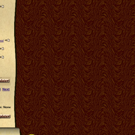
wal
3
Next
m: None