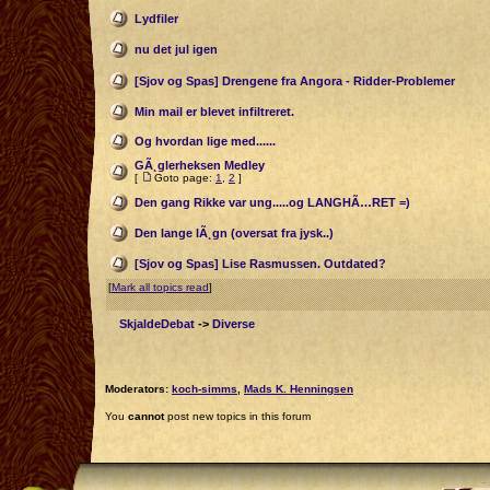
Lydfiler
nu det jul igen
[Sjov og Spas] Drengene fra Angora - Ridder-Problemer
Min mail er blevet infiltreret.
Og hvordan lige med......
GÃ¸glerheksen Medley
[
Goto page:
1
,
2
]
Den gang Rikke var ung.....og LANGHÃ…RET =)
Den lange lÃ¸gn (oversat fra jysk..)
[Sjov og Spas] Lise Rasmussen. Outdated?
[
Mark all topics read
]
SkjaldeDebat
->
Diverse
Moderators:
koch-simms
,
Mads K. Henningsen
You
cannot
post new topics in this forum