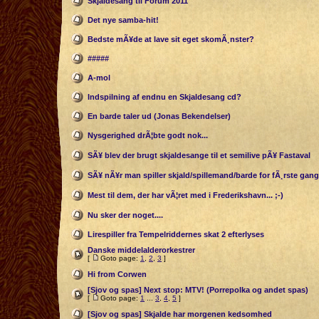
Skjaldesang til Forum 2011
Det nye samba-hit!
Bedste mÃ¥de at lave sit eget skomÃ¸nster?
#####
A-mol
Indspilning af endnu en Skjaldesang cd?
En barde taler ud (Jonas Bekendelser)
Nysgerighed drÃ¦bte godt nok...
SÃ¥ blev der brugt skjaldesange til et semilive pÃ¥ Fastaval
SÃ¥ nÃ¥r man spiller skjald/spillemand/barde for fÃ¸rste gang
Mest til dem, der har vÃ¦ret med i Frederikshavn... ;-)
Nu sker der noget....
Lirespiller fra Tempelriddernes skat 2 efterlyses
Danske middelalderorkestrer
[
Goto page:
1
,
2
,
3
]
Hi from Corwen
[Sjov og spas] Next stop: MTV! (Porrepolka og andet spas)
[
Goto page:
1
...
3
,
4
,
5
]
[Sjov og spas] Skjalde har morgenen kedsomhed