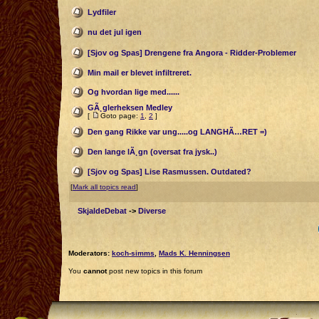
Lydfiler
nu det jul igen
[Sjov og Spas] Drengene fra Angora - Ridder-Problemer
Min mail er blevet infiltreret.
Og hvordan lige med......
GÃ¸glerheksen Medley
[
Goto page:
1
,
2
]
Den gang Rikke var ung.....og LANGHÃ…RET =)
Den lange lÃ¸gn (oversat fra jysk..)
[Sjov og Spas] Lise Rasmussen. Outdated?
[
Mark all topics read
]
SkjaldeDebat
->
Diverse
Moderators:
koch-simms
,
Mads K. Henningsen
You
cannot
post new topics in this forum