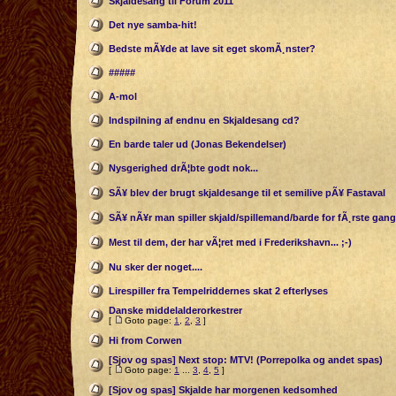
Skjaldesang til Forum 2011
Det nye samba-hit!
Bedste mÃ¥de at lave sit eget skomÃ¸nster?
#####
A-mol
Indspilning af endnu en Skjaldesang cd?
En barde taler ud (Jonas Bekendelser)
Nysgerighed drÃ¦bte godt nok...
SÃ¥ blev der brugt skjaldesange til et semilive pÃ¥ Fastaval
SÃ¥ nÃ¥r man spiller skjald/spillemand/barde for fÃ¸rste gang
Mest til dem, der har vÃ¦ret med i Frederikshavn... ;-)
Nu sker der noget....
Lirespiller fra Tempelriddernes skat 2 efterlyses
Danske middelalderorkestrer
[
Goto page:
1
,
2
,
3
]
Hi from Corwen
[Sjov og spas] Next stop: MTV! (Porrepolka og andet spas)
[
Goto page:
1
...
3
,
4
,
5
]
[Sjov og spas] Skjalde har morgenen kedsomhed