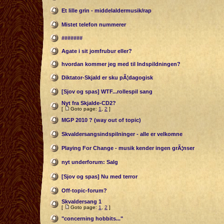
Et lille grin - middelaldermusik/rap
Mistet telefon nummerer
#######
Agate i sit jomfrubur eller?
hvordan kommer jeg med til Indspildningen?
Diktator-Skjald er sku pÃ¦dagogisk
[Sjov og spas] WTF...rollespil sang
Nyt fra Skjalde-CD2?
[
Goto page:
1
,
2
]
MGP 2010 ? (way out of topic)
Skvaldersangsindspilninger - alle er velkomne
Playing For Change - musik kender ingen grÃ¦nser
nyt underforum: Salg
[Sjov og spas] Nu med terror
Off-topic-forum?
Skvaldersang 1
[
Goto page:
1
,
2
]
"concerning hobbits..."