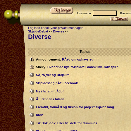
Username:
Passwor
Log in to check your private messages
SkjaldeDebat
->
Diverse
->
Diverse
Topics
Announcement:
RÃ¥d om ophavsret mm
Sticky:
Hvor er de nye "Skjalde" i dansk live-rollespil?
SÃ¸rÃ¸ver og Drejelire
Skjaldesang pÃ¥ Facebook
Ny i faget - hjÃ¦lp!
Ã…rstidens hilsen
Fremtid, formÃ¥l og fusion for projekt skjaldesang
brev
Tik Dok, dok! Eller 6/8 dele for dummies